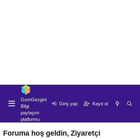
Giriş yap
Kayıt ol
GsmGezgini
Giriş yap
Kayıt ol
Bilgi
paylaşım
platformu
Foruma hoş geldin, Ziyaretçi