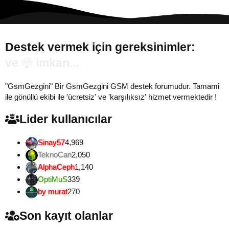
Destek vermek için gereksinimler:
Gönül...
"GsmGezgini" Bir GsmGezgini GSM destek forumudur. Tamami
ile gönüllü ekibi ile 'ücretsiz' ve 'karşılıksız' hizmet vermektedir !
Lider kullanıcılar
Sinay57
4,969
TeknoCan
2,050
AlphaCeph
1,140
OptiMuS
339
by murat
270
Son kayıt olanlar