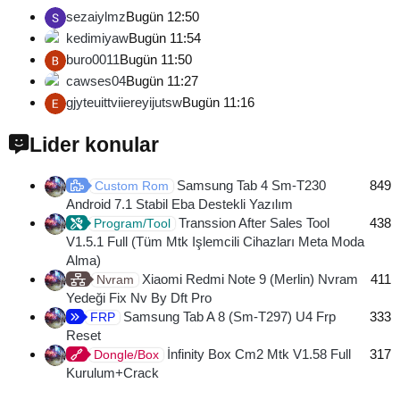
sezaiylmz
Bugün 12:50
kedimiyaw
Bugün 11:54
buro0011
Bugün 11:50
cawses04
Bugün 11:27
gjyteuittviiereyijutsw
Bugün 11:16
Lider konular
Samsung Tab 4 Sm-T230
849
Custom Rom
Android 7.1 Stabil Eba Destekli Yazılım
Transsion After Sales Tool
438
Program/Tool
V1.5.1 Full (Tüm Mtk Işlemcili Cihazları Meta Moda
Alma)
Xiaomi Redmi Note 9 (Merlin) Nvram
411
Nvram
Yedeği Fix Nv By Dft Pro
Samsung Tab A 8 (Sm-T297) U4 Frp
333
FRP
Reset
İnfinity Box Cm2 Mtk V1.58 Full
317
Dongle/Box
Kurulum+Crack