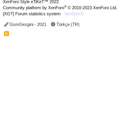
XenForo Style eTiKeT™ 2022
®
Community platform by XenForo
© 2010-2023 XenForo Ltd.
[XGT] Forum statistics system
- XenGenTr
GsmGezgini - 2021
Türkçe (TR)
R
S
S