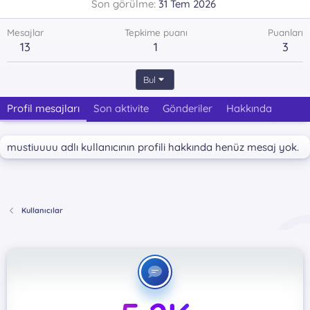
Son görülme
31 Tem 2026
Mesajlar
Tepkime puanı
Puanları
13
1
3
Bul
Profil mesajları
Son aktivite
Gönderiler
Hakkında
mustiuuuu adlı kullanıcının profili hakkında henüz mesaj yok.
Kullanıcılar