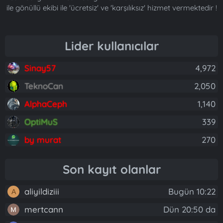
ile gönüllü ekibi ile 'ücretsiz' ve 'karşılıksız' hizmet vermektedir !
Lider kullanıcılar
Sinay57
4,972
TeknoCan
2,050
AlphaCeph
1,140
OptiMuS
339
by murat
270
Son kayıt olanlar
aliyildiziii
Bugün 10:22
A
mertcann
Dün 20:50 da