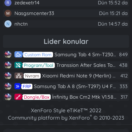
zedexetr14
Dün 15:52 da
Nasgsmcenter33
Dün 15:21 da
nhctn
Dün 14:57 da
N
Lider konular
Samsung Tab 4 Sm-T230 Android 7.1 Stabil Eba Destekli Yazılım
849
Custom Rom
Transsion After Sales Tool V1.5.1 Full (Tüm Mtk Işlemcili Cihazları Meta Moda Alma)
438
Program/Tool
Xiaomi Redmi Note 9 (Merlin) Nvram Yedeği Fix Nv By Dft Pro
412
Nvram
Samsung Tab A 8 (Sm-T297) U4 Frp Reset
333
FRP
İnfinity Box Cm2 Mtk V1.58 Full Kurulum+Crack
317
Dongle/Box
XenForo Style eTiKeT™ 2022
®
Community platform by XenForo
© 2010-2023
XenForo Ltd.