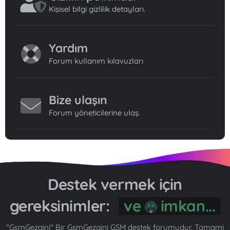
Kişisel bilgi gizlilik detayları.
Yardım
Forum kullanım kılavuzları
Bize ulaşın
Forum yöneticilerine ulaş.
Destek vermek için
gereksinimler:
ve
imkan...
"GsmGezgini" Bir GsmGezgini GSM destek forumudur. Tamami