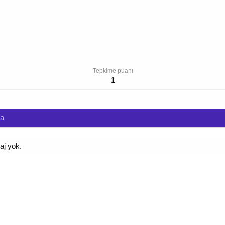
Tepkime puanı
1
da
aj yok.