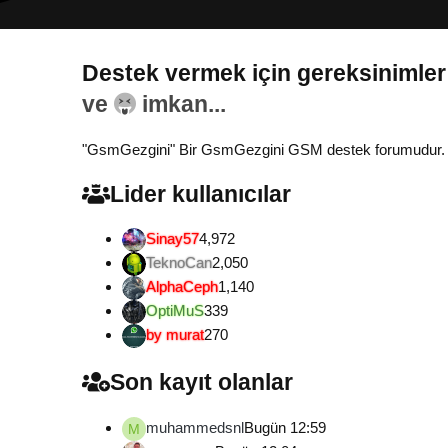
Destek vermek için gereksinimler
Gönül...
"GsmGezgini" Bir GsmGezgini GSM destek forumudur. Tamam
Lider kullanıcılar
Sinay57
4,972
TeknoCan
2,050
AlphaCeph
1,140
OptiMuS
339
by murat
270
Son kayıt olanlar
muhammedsnl
Bugün 12:59
M