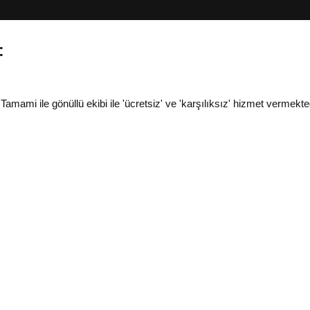
:
i ile gönüllü ekibi ile 'ücretsiz' ve 'karşılıksız' hizmet vermekted