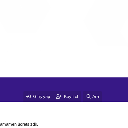
Giriş yap
Kayıt ol
Ara
tamamen ücretsizdir.