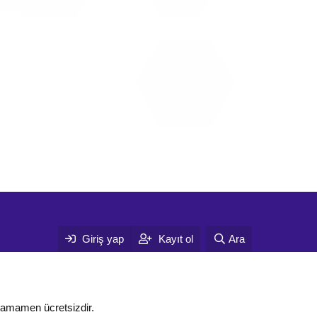
Giriş yap
Kayıt ol
Ara
tamamen ücretsizdir.