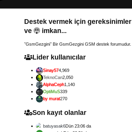
Destek vermek için gereksinimler
Gönül...
"GsmGezgini" Bir GsmGezgini GSM destek forumudur. Tamam
Lider kullanıcılar
Sinay57
4,969
TeknoCan
2,050
AlphaCeph
1,140
OptiMuS
339
by murat
270
Son kayıt olanlar
batuyasak6
Dün 23:06 da