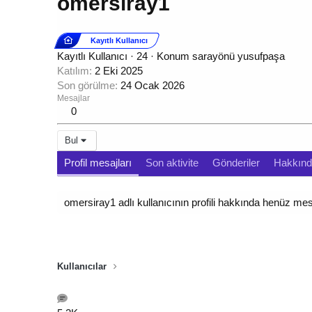
omersiray1
Kayıtlı Kullanıcı
Kayıtlı Kullanıcı
·
24
·
Konum
sarayönü yusufpaşa
Katılım
2 Eki 2025
Son görülme
24 Ocak 2026
Mesajlar
0
Bul
Profil mesajları
Son aktivite
Gönderiler
Hakkın
omersiray1 adlı kullanıcının profili hakkında henüz mes
Kullanıcılar