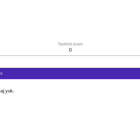
Tepkime puanı
0
da
aj yok.