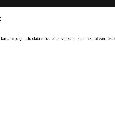
:
i ile gönüllü ekibi ile 'ücretsiz' ve 'karşılıksız' hizmet vermekted