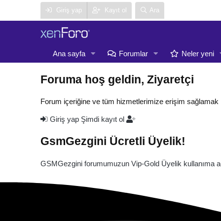
Giriş yap
Kayıt ol
Ara
Ana sayfa
Forumlar
Neler yeni
Foruma hoş geldin, Ziyaretçi
Forum içeriğine ve tüm hizmetlerimize erişim sağlamak 
Giriş yap
Şimdi kayıt ol
GsmGezgini Ücretli Üyelik!
GSMGezgini forumumuzun Vip-Gold Üyelik kullanıma açı