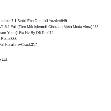
roid 7.1 Stabil Eba Destekli Yazılım
849
 V1.5.1 Full (Tüm Mtk Işlemcili Cihazları Meta Moda Alma)
438
ram Yedeği Fix Nv By Dft Pro
412
 Reset
333
Full Kurulum+Crack
317
 Ltd.