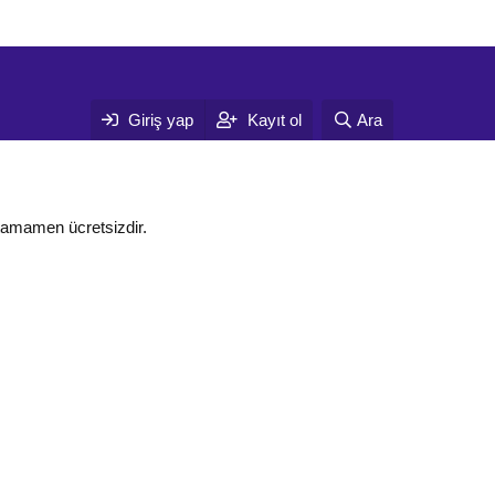
Giriş yap
Kayıt ol
Ara
tamamen ücretsizdir.