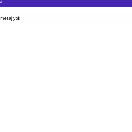
da
z mesaj yok.