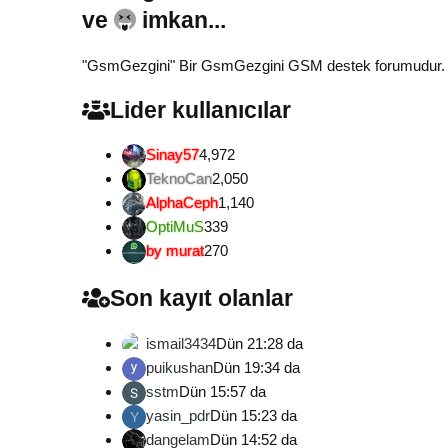
ve
imkan...
"GsmGezgini" Bir GsmGezgini GSM destek forumudur. Tamam
Lider kullanıcılar
Sinay57
4,972
TeknoCan
2,050
AlphaCeph
1,140
OptiMuS
339
by murat
270
Son kayıt olanlar
ismail3434
Dün 21:28 da
puikushan
Dün 19:34 da
sstm
Dün 15:57 da
yasin_pdr
Dün 15:23 da
Y
dangelam
Dün 14:52 da