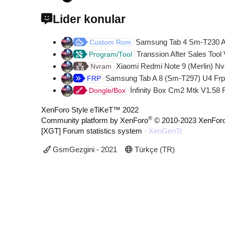
Lider konular
Samsung Tab 4 Sm-T230 And
Custom Rom
Transsion After Sales Tool
Program/Tool
Xiaomi Redmi Note 9 (Merlin) Nv
Nvram
Samsung Tab A 8 (Sm-T297) U4 Frp
FRP
İnfinity Box Cm2 Mtk V1.58 
Dongle/Box
XenForo Style eTiKeT™ 2022
®
Community platform by XenForo
© 2010-2023 XenForo
[XGT] Forum statistics system
- XenGenTr
GsmGezgini - 2021
Türkçe (TR)