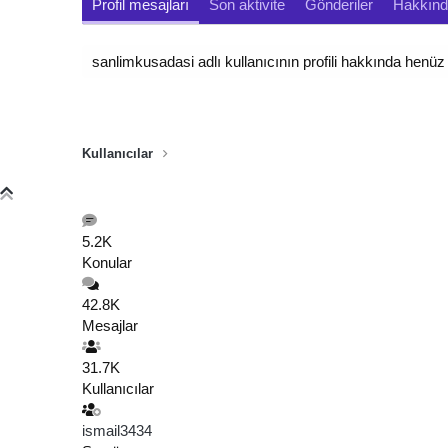
Profil mesajları
Son aktivite
Gönderiler
Hakkın
sanlimkusadasi adlı kullanıcının profili hakkında henü
Kullanıcılar
5.2K
Konular
42.8K
Mesajlar
31.7K
Kullanıcılar
ismail3434