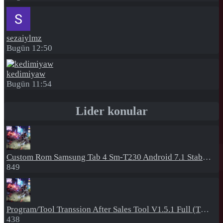
sezaiylmz
Bugün 12:50
kedimiyaw
Bugün 11:54
Lider konular
Custom Rom
Samsung Tab 4 Sm-T230 Android 7.1 Stabil Eba Destekli Yazılım
849
Program/Tool
Transsion After Sales Tool V1.5.1 Full (Tüm Mtk Işlemcili Cihazları Meta Moda Alma)
438