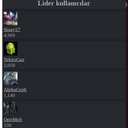
Lider kullanıcılar
Sinay57
4,969
TeknoCan
2,050
AlphaCeph
1,140
OptiMuS
339