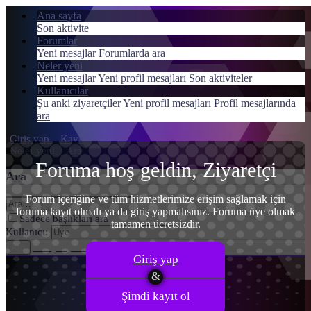
Ana sayfa
Son aktivite
Forumlar
Yeni mesajlar
Forumlarda ara
Neler yeni
Menü
Yeni mesajlar
Yeni profil mesajları
Son aktiviteler
Giriş yap
Kullanıcılar
Şu anki ziyaretçiler
Yeni profil mesajları
Profil mesajlarında
Kayıt ol
ara
Giriş yap
Kayıt ol
Neler yeni
Ara
Foruma hoş geldin, Ziyaretçi
Ara
Forum içeriğine ve tüm hizmetlerimize erişim sağlamak için
foruma kayıt olmalı ya da giriş yapmalısınız. Foruma üye olmak
Sadece başlıkları ara
tamamen ücretsizdir.
Kullanıcı:
Gelişmiş Arama…
Ara
Giriş yap
Şimdi kayıt ol