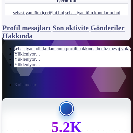
İçerik bul
sebastiyan tüm içeriğini bul
sebastiyan tüm konularını bul
Profil mesajları
Son aktivite
Gönderiler
Hakkında
sebastiyan adlı kullanıcının profili hakkında henüz mesaj yok.
Yükleniyor…
Yükleniyor…
Yükleniyor…
Kullanıcılar
5.2K