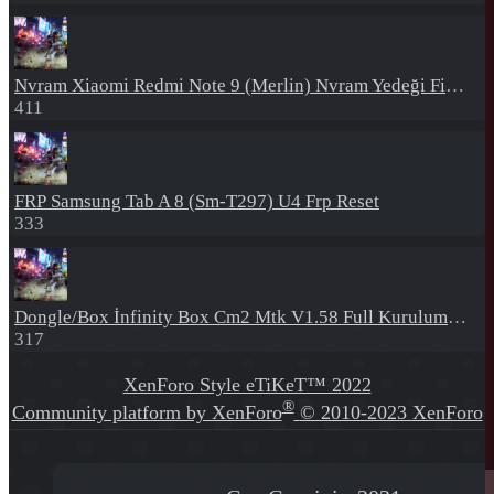
Nvram
Xiaomi Redmi Note 9 (Merlin) Nvram Yedeği Fix Nv By Dft Pro
411
FRP
Samsung Tab A 8 (Sm-T297) U4 Frp Reset
333
Dongle/Box
İnfinity Box Cm2 Mtk V1.58 Full Kurulum+Crack
317
XenForo Style eTiKeT™ 2022
®
Community platform by XenForo
© 2010-2023 XenForo
Ltd.
[XGT] Forum statistics system
- XenGenTr