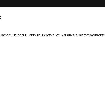
:
i ile gönüllü ekibi ile 'ücretsiz' ve 'karşılıksız' hizmet vermekted