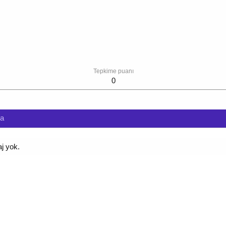
Tepkime puanı
0
da
aj yok.