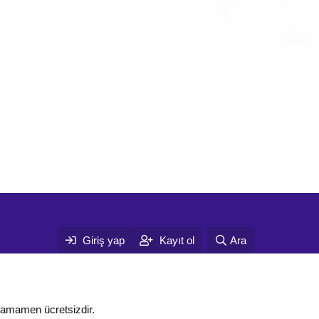
Giriş yap
Kayıt ol
Ara
tamamen ücretsizdir.