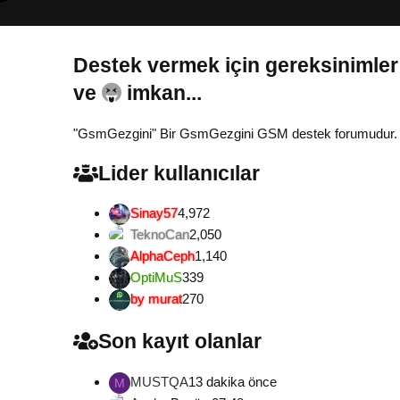
Destek vermek için gereksinimler
Gönül...
"GsmGezgini" Bir GsmGezgini GSM destek forumudur. Tamam
Lider kullanıcılar
Sinay57
4,972
TeknoCan
2,050
AlphaCeph
1,140
OptiMuS
339
by murat
270
Son kayıt olanlar
MUSTQA
13 dakika önce
M