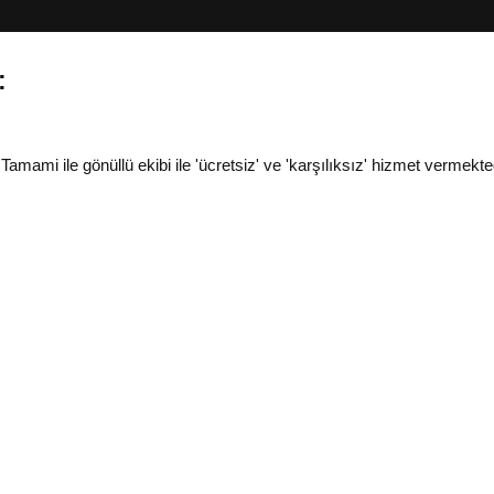
:
i ile gönüllü ekibi ile 'ücretsiz' ve 'karşılıksız' hizmet vermekted