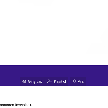
Giriş yap
Kayıt ol
Ara
tamamen ücretsizdir.