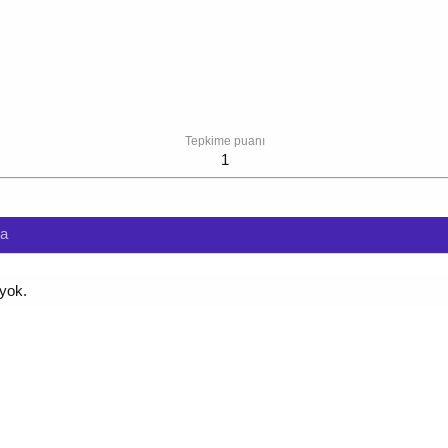
Tepkime puanı
1
da
 yok.