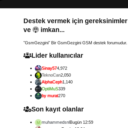
Destek vermek için gereksinimler
Gönül...
"GsmGezgini" Bir GsmGezgini GSM destek forumudur. Tamam
Lider kullanıcılar
Sinay57
4,972
TeknoCan
2,050
AlphaCeph
1,140
OptiMuS
339
by murat
270
Son kayıt olanlar
muhammedsnl
Bugün 12:59
M