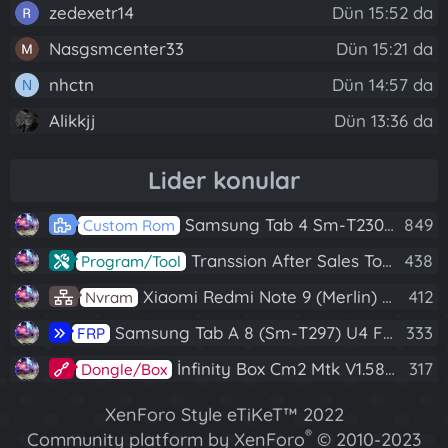
zedexetr14
Dün 15:52 da
Nasgsmcenter33
Dün 15:21 da
nhctn
Dün 14:57 da
N
Alikkjj
Dün 13:36 da
Lider konular
Samsung Tab 4 Sm-T230 Android 7.1 Stabil Eba Destekli Yazılım
849
Custom Rom
Transsion After Sales Tool V1.5.1 Full (Tüm Mtk Işlemcili Cihazları Meta Moda Alma)
438
Program/Tool
Xiaomi Redmi Note 9 (Merlin) Nvram Yedeği Fix Nv By Dft Pro
412
Nvram
Samsung Tab A 8 (Sm-T297) U4 Frp Reset
333
FRP
İnfinity Box Cm2 Mtk V1.58 Full Kurulum+Crack
317
Dongle/Box
XenForo Style eTiKeT™ 2022
®
Community platform by XenForo
© 2010-2023