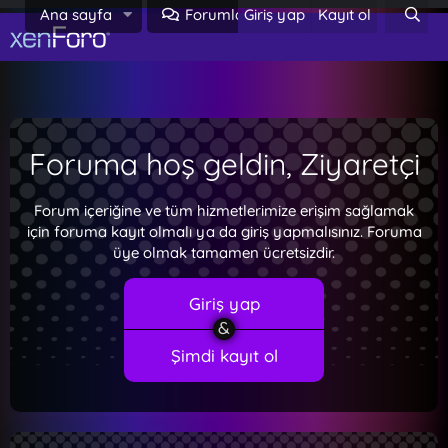
Ana sayfa
Forumlar
Giriş yap
Kayıt ol
Neler yeni
Foruma hoş geldin, Ziyaretçi
Forum içeriğine ve tüm hizmetlerimize erişim sağlamak
için foruma kayıt olmalı ya da giriş yapmalısınız. Foruma
üye olmak tamamen ücretsizdir.
Giriş yap
Şimdi kayıt ol