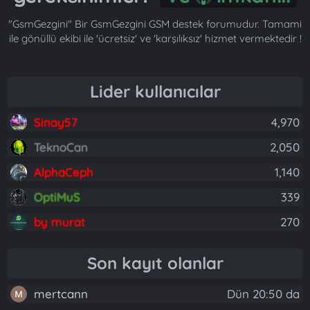
"GsmGezgini" Bir GsmGezgini GSM destek forumudur. Tamami
ile gönüllü ekibi ile 'ücretsiz' ve 'karşılıksız' hizmet vermektedir !
Lider kullanıcılar
Sinay57
4,970
TeknoCan
2,050
AlphaCeph
1,140
OptiMuS
339
by murat
270
Son kayıt olanlar
mertcann
Dün 20:50 da