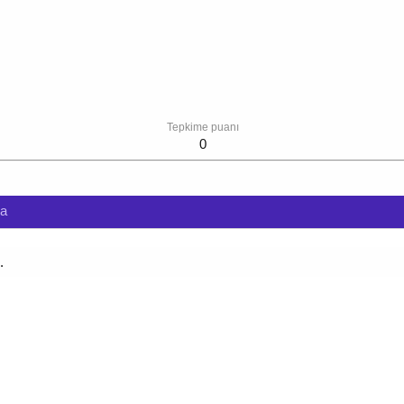
Tepkime puanı
0
da
.