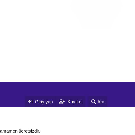
Giriş yap
Kayıt ol
Ara
tamamen ücretsizdir.