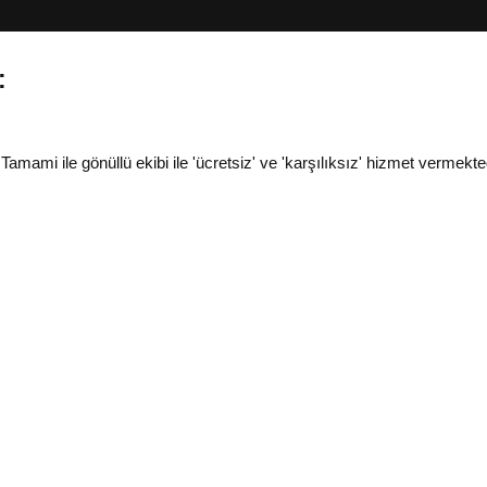
:
i ile gönüllü ekibi ile 'ücretsiz' ve 'karşılıksız' hizmet vermekted