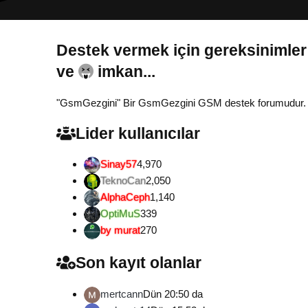
Destek vermek için gereksinimler
"GsmGezgini" Bir GsmGezgini GSM destek forumudur. Tamam
Lider kullanıcılar
Sinay57
4,970
TeknoCan
2,050
AlphaCeph
1,140
OptiMuS
339
by murat
270
Son kayıt olanlar
mertcann
Dün 20:50 da