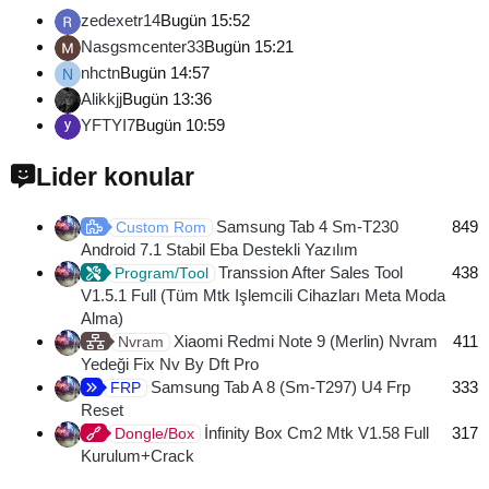
zedexetr14
Bugün 15:52
Nasgsmcenter33
Bugün 15:21
nhctn
Bugün 14:57
N
Alikkjj
Bugün 13:36
YFTYI7
Bugün 10:59
Lider konular
Samsung Tab 4 Sm-T230
849
Custom Rom
Android 7.1 Stabil Eba Destekli Yazılım
Transsion After Sales Tool
438
Program/Tool
V1.5.1 Full (Tüm Mtk Işlemcili Cihazları Meta Moda
Alma)
Xiaomi Redmi Note 9 (Merlin) Nvram
411
Nvram
Yedeği Fix Nv By Dft Pro
Samsung Tab A 8 (Sm-T297) U4 Frp
333
FRP
Reset
İnfinity Box Cm2 Mtk V1.58 Full
317
Dongle/Box
Kurulum+Crack