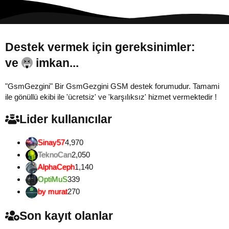
Destek vermek için gereksinimler:
ve
imkan...
"GsmGezgini" Bir GsmGezgini GSM destek forumudur. Tamami
ile gönüllü ekibi ile 'ücretsiz' ve 'karşılıksız' hizmet vermektedir !
Lider kullanıcılar
Sinay57
4,970
TeknoCan
2,050
AlphaCeph
1,140
OptiMuS
339
by murat
270
Son kayıt olanlar