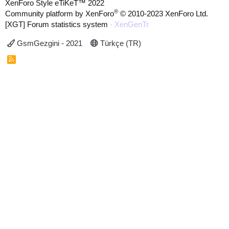
XenForo Style eTiKeT™ 2022
®
Community platform by XenForo
© 2010-2023 XenForo Ltd.
[XGT] Forum statistics system
- XenGenTr
GsmGezgini - 2021
Türkçe (TR)
R
S
S