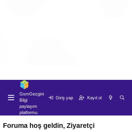
Giriş yap
Kayıt ol
GsmGezgini
Giriş yap
Kayıt ol
Bilgi
paylaşım
platformu
Foruma hoş geldin, Ziyaretçi