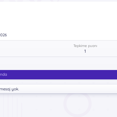
2026
Tepkime puanı
1
ında
 mesaj yok.