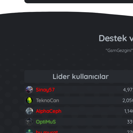
Destek
"GsmGezgini" 
Lider kullanıcılar
Sinay57
4,97
TeknoCan
2,05
AlphaCeph
1,1
OptiMuS
33
by murat
27