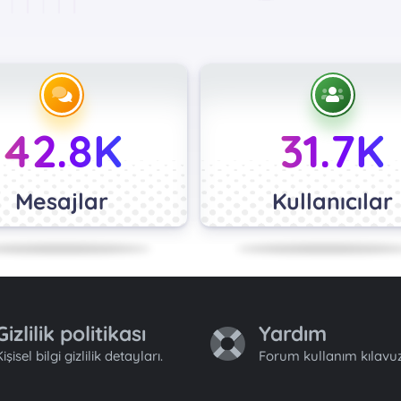
42.8K
31.7K
Mesajlar
Kullanıcılar
Gizlilik politikası
Yardım
işisel bilgi gizlilik detayları.
Forum kullanım kılavuz