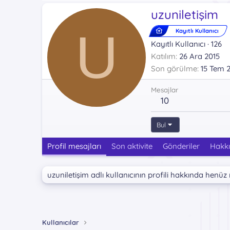
uzuniletişim
U
Kayıtlı Kullanıcı
Kayıtlı Kullanıcı
·
126
Katılım
26 Ara 2015
Son görülme
15 Tem 
Mesajlar
10
Bul
Profil mesajları
Son aktivite
Gönderiler
Hakk
uzuniletişim adlı kullanıcının profili hakkında henüz
Kullanıcılar