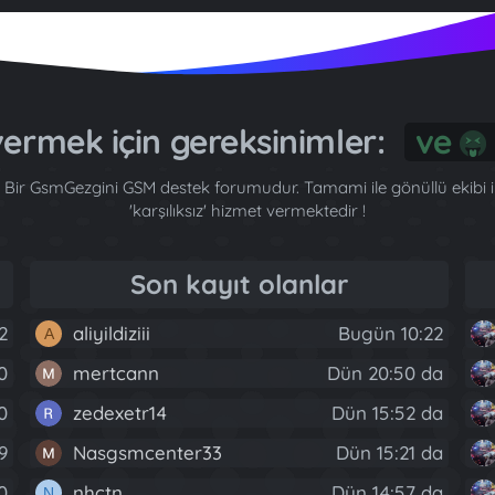
 vermek için gereksinimler:
G
Bir GsmGezgini GSM destek forumudur. Tamami ile gönüllü ekibi ile
'karşılıksız' hizmet vermektedir !
Son kayıt olanlar
2
aliyildiziii
Bugün 10:22
A
0
mertcann
Dün 20:50 da
40
zedexetr14
Dün 15:52 da
9
Nasgsmcenter33
Dün 15:21 da
0
nhctn
Dün 14:57 da
N