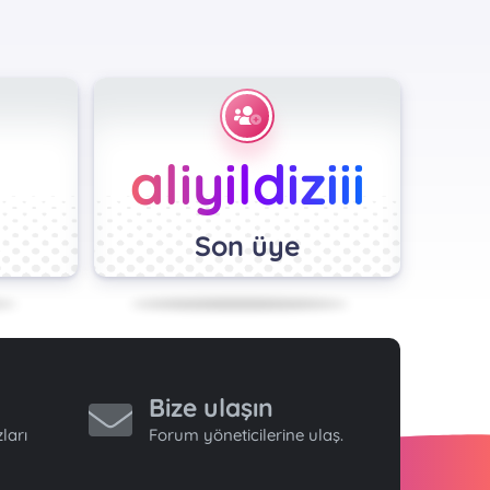
aliyildiziii
Son üye
Bize ulaşın
ları
Forum yöneticilerine ulaş.