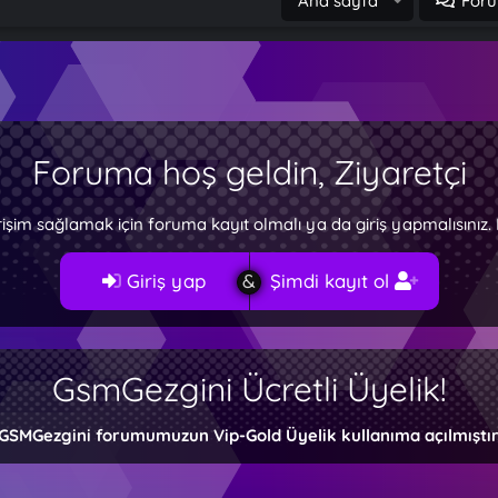
Ana sayfa
Foru
Foruma hoş geldin, Ziyaretçi
rişim sağlamak için foruma kayıt olmalı ya da giriş yapmalısını
Giriş yap
Şimdi kayıt ol
GsmGezgini Ücretli Üyelik!
GSMGezgini forumumuzun Vip-Gold Üyelik kullanıma açılmıştır