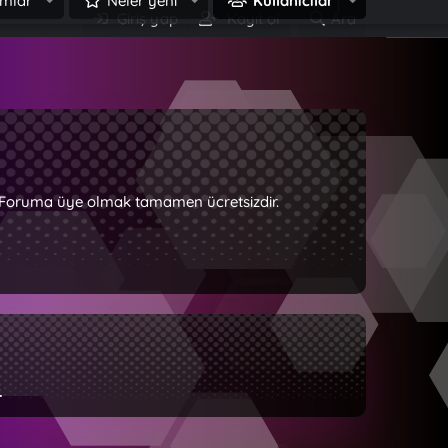
mlar
Neler yeni
Kullanıcılar
Giriş yap
Kayıt ol
Ara
z. Foruma üye olmak tamamen ücretsizdir.
.