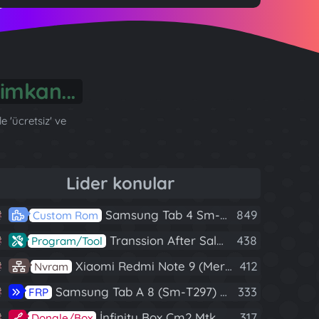
önül...
 'ücretsiz' ve
Lider konular
Samsung Tab 4 Sm-T230 Android 7.1 Stabil Eba Destekli Yazılım
849
Custom Rom
Transsion After Sales Tool V1.5.1 Full (Tüm Mtk Işlemcili Cihazları Meta Moda Alma)
438
Program/Tool
Xiaomi Redmi Note 9 (Merlin) Nvram Yedeği Fix Nv By Dft Pro
412
Nvram
Samsung Tab A 8 (Sm-T297) U4 Frp Reset
333
FRP
İnfinity Box Cm2 Mtk V1.58 Full Kurulum+Crack
317
Dongle/Box