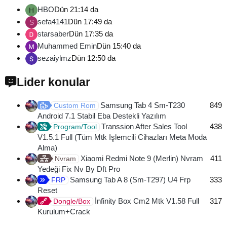
HBO
Dün 21:14 da
H
sefa4141
Dün 17:49 da
S
starsaber
Dün 17:35 da
Muhammed Emin
Dün 15:40 da
sezaiylmz
Dün 12:50 da
Lider konular
Samsung Tab 4 Sm-T230
849
Custom Rom
Android 7.1 Stabil Eba Destekli Yazılım
Transsion After Sales Tool
438
Program/Tool
V1.5.1 Full (Tüm Mtk Işlemcili Cihazları Meta Moda
Alma)
Xiaomi Redmi Note 9 (Merlin) Nvram
411
Nvram
Yedeği Fix Nv By Dft Pro
Samsung Tab A 8 (Sm-T297) U4 Frp
333
FRP
Reset
İnfinity Box Cm2 Mtk V1.58 Full
317
Dongle/Box
Kurulum+Crack