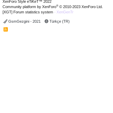
XenForo Style eTiKeT™ 2022
®
Community platform by XenForo
© 2010-2023 XenForo Ltd.
[XGT] Forum statistics system
- XenGenTr
GsmGezgini - 2021
Türkçe (TR)
R
S
S