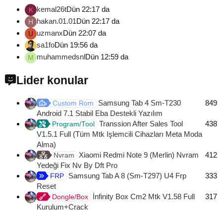
kemal26t
Dün 22:17 da
K
hakan.01.01
Dün 22:17 da
H
uzmanx
Dün 22:07 da
U
sa1fo
Dün 19:56 da
muhammedsnl
Dün 12:59 da
M
Lider konular
Samsung Tab 4 Sm-T230
849
Custom Rom
Android 7.1 Stabil Eba Destekli Yazılım
Transsion After Sales Tool
438
Program/Tool
V1.5.1 Full (Tüm Mtk Işlemcili Cihazları Meta Moda
Alma)
Xiaomi Redmi Note 9 (Merlin) Nvram
412
Nvram
Yedeği Fix Nv By Dft Pro
Samsung Tab A 8 (Sm-T297) U4 Frp
333
FRP
Reset
İnfinity Box Cm2 Mtk V1.58 Full
317
Dongle/Box
Kurulum+Crack