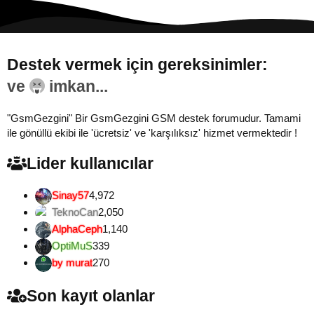
Destek vermek için gereksinimler:
Gönül...
"GsmGezgini" Bir GsmGezgini GSM destek forumudur. Tamami
ile gönüllü ekibi ile 'ücretsiz' ve 'karşılıksız' hizmet vermektedir !
Lider kullanıcılar
Sinay57
4,972
TeknoCan
2,050
AlphaCeph
1,140
OptiMuS
339
by murat
270
Son kayıt olanlar