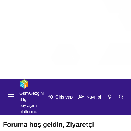
Giriş yap
Kayıt ol
GsmGezgini
Giriş yap
Kayıt ol
Bilgi
paylaşım
platformu
Foruma hoş geldin, Ziyaretçi