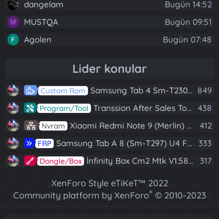
dangelam
Bugün 14:52
MUSTQA
Bugün 09:51
M
Agolen
Bugün 07:48
Lider konular
Samsung Tab 4 Sm-T230 Android 7.1 Stabil Eba Destekli Yazılım
849
Custom Rom
Transsion After Sales Tool V1.5.1 Full (Tüm Mtk Işlemcili Cihazları Meta Moda Alma)
438
Program/Tool
Xiaomi Redmi Note 9 (Merlin) Nvram Yedeği Fix Nv By Dft Pro
412
Nvram
Samsung Tab A 8 (Sm-T297) U4 Frp Reset
333
FRP
İnfinity Box Cm2 Mtk V1.58 Full Kurulum+Crack
317
Dongle/Box
XenForo Style eTiKeT™ 2022
®
Community platform by XenForo
© 2010-2023
XenForo Ltd.