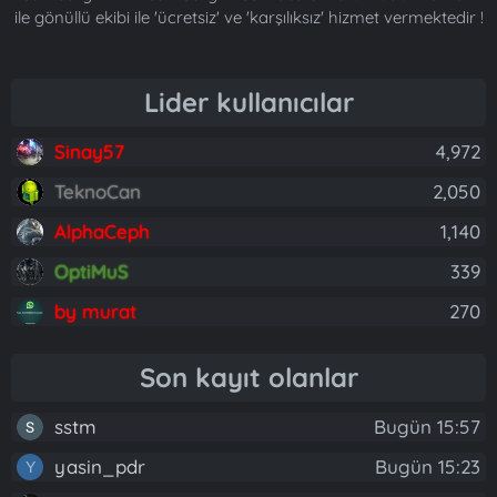
ile gönüllü ekibi ile 'ücretsiz' ve 'karşılıksız' hizmet vermektedir !
Lider kullanıcılar
Sinay57
4,972
TeknoCan
2,050
AlphaCeph
1,140
OptiMuS
339
by murat
270
Son kayıt olanlar
sstm
Bugün 15:57
yasin_pdr
Bugün 15:23
Y