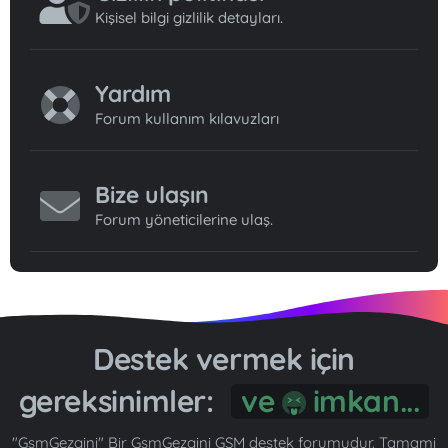
Kişisel bilgi gizlilik detayları.
Yardım
Forum kullanım kılavuzları
Bize ulaşın
Forum yöneticilerine ulaş.
Destek vermek için
gereksinimler:
ve
imkan...
"GsmGezgini" Bir GsmGezgini GSM destek forumudur. Tamami