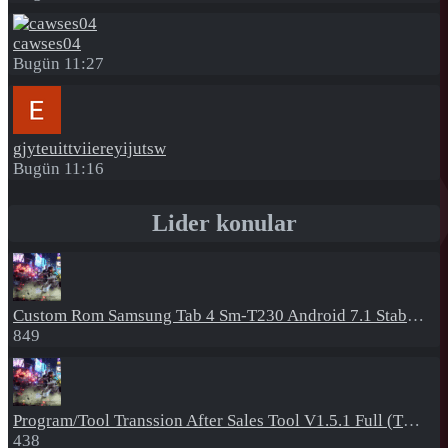
cawses04
Bugün 11:27
gjyteuittviiereyijutsw
Bugün 11:16
Lider konular
Custom Rom
Samsung Tab 4 Sm-T230 Android 7.1 Stabil Eba Destekli Yazılım
849
Program/Tool
Transsion After Sales Tool V1.5.1 Full (Tüm Mtk Işlemcili Cihazları Meta Moda Alma)
438