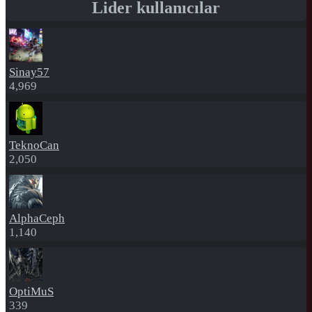
Lider kullanıcılar
Sinay57
4,969
TeknoCan
2,050
AlphaCeph
1,140
OptiMuS
339