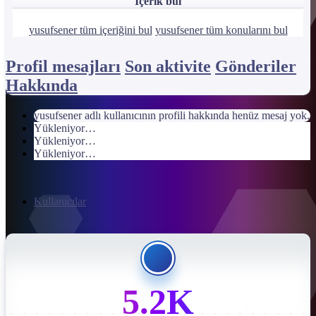
İçerik bul
yusufsener tüm içeriğini bul
yusufsener tüm konularını bul
Profil mesajları
Son aktivite
Gönderiler
Hakkında
yusufsener adlı kullanıcının profili hakkında henüz mesaj yok.
Yükleniyor…
Yükleniyor…
Yükleniyor…
Kullanıcılar
5.2K