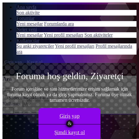
Ana sayfa
Son aktivite
Forumlar
Yeni mesajlar
Forumlarda ara
Neler yeni
Menü
Yeni mesajlar
Yeni profil mesajları
Son aktiviteler
Giriş yap
Kullanıcılar
Şu anki ziyaretçiler
Yeni profil mesajları
Profil mesajlarında
Kayıt ol
ara
Giriş yap
Kayıt ol
Neler yeni
Ara
Foruma hoş geldin, Ziyaretçi
Ara
Forum içeriğine ve tüm hizmetlerimize erişim sağlamak için
foruma kayıt olmalı ya da giriş yapmalısınız. Foruma üye olmak
Sadece başlıkları ara
tamamen ücretsizdir.
Kullanıcı:
Gelişmiş Arama…
Ara
Giriş yap
Şimdi kayıt ol