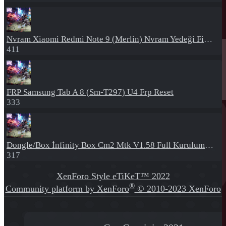
Nvram
Xiaomi Redmi Note 9 (Merlin) Nvram Yedeği Fix Nv By Dft Pro
411
FRP
Samsung Tab A 8 (Sm-T297) U4 Frp Reset
333
Dongle/Box
İnfinity Box Cm2 Mtk V1.58 Full Kurulum+Crack
317
XenForo Style eTiKeT™ 2022
®
Community platform by XenForo
© 2010-2023 XenForo
Ltd.
[XGT] Forum statistics system
- XenGenTr