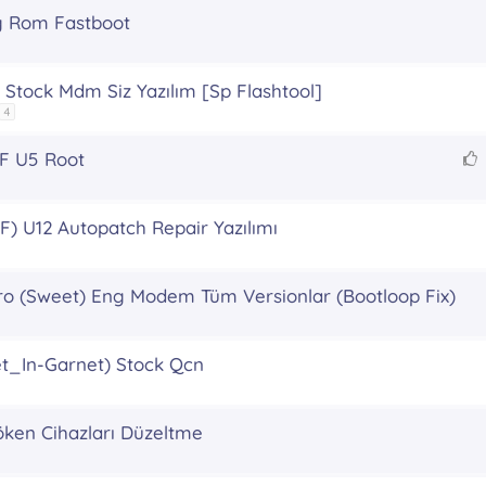
g Rom Fastboot
 Stock Mdm Siz Yazılım [Sp Flashtool]
4
F U5 Root
e
ç
 U12 Autopatch Repair Yazılımı
ı
k
ro (Sweet) Eng Modem Tüm Versionlar (Bootloop Fix)
k
t_In-Garnet) Stock Qcn
ken Cihazları Düzeltme