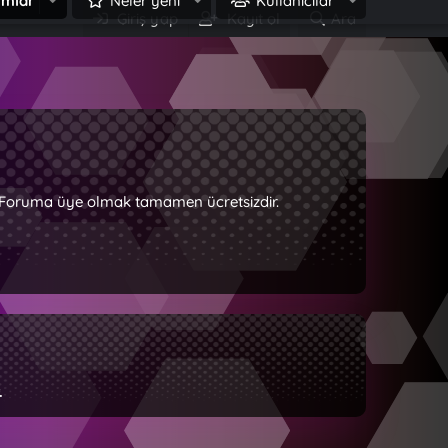
umlar
Neler yeni
Kullanıcılar
Giriş yap
Kayıt ol
Ara
z. Foruma üye olmak tamamen ücretsizdir.
.