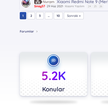
Xiaomi Redmi Note 9 (Merl
Nvram
Sinay57
29 Haz 2021
Xiaomi Yazılım
24
25
26
1
2
3
…
10
Sonraki
Forumlar
5.2K
Konular