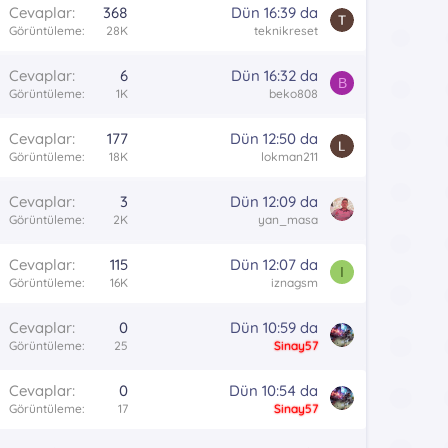
Cevaplar
368
Dün 16:39 da
Görüntüleme
28K
teknikreset
Cevaplar
6
Dün 16:32 da
B
Görüntüleme
1K
beko808
Cevaplar
177
Dün 12:50 da
Görüntüleme
18K
lokman211
Cevaplar
3
Dün 12:09 da
Görüntüleme
2K
yan_masa
Cevaplar
115
Dün 12:07 da
I
Görüntüleme
16K
iznagsm
Cevaplar
0
Dün 10:59 da
Görüntüleme
25
Sinay57
Cevaplar
0
Dün 10:54 da
Görüntüleme
17
Sinay57