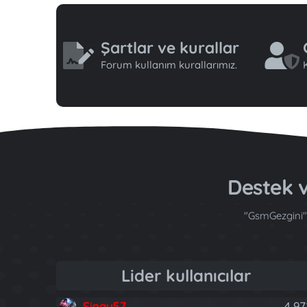
Şartlar ve kurallar
Forum kullanım kurallarımız.
K
Destek
"GsmGezgini" 
Lider kullanıcılar
Sinay57
4,97