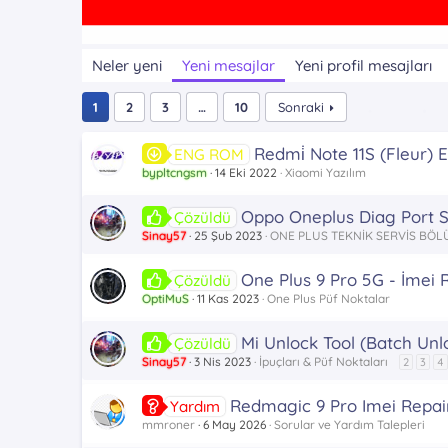
Neler yeni
Yeni mesajlar
Yeni profil mesajları
1
2
3
…
10
Sonraki
Redmi̇ Note 11S (Fleur)
ENG ROM
bypltcngsm
14 Eki 2022
Xiaomi Yazılım
Oppo Oneplus Diag Port 
Çözüldü
Sinay57
25 Şub 2023
ONE PLUS TEKNİK SERVİS BÖ
One Plus 9 Pro 5G - İmei R
Çözüldü
OptiMuS
11 Kas 2023
One Plus Püf Noktalar
Mi Unlock Tool (Batch Unl
Çözüldü
Sinay57
3 Nis 2023
İpuçları & Püf Noktaları
2
3
4
Redmagic 9 Pro Imei Repair
Yardım
mmroner
6 May 2026
Sorular ve Yardım Talepleri