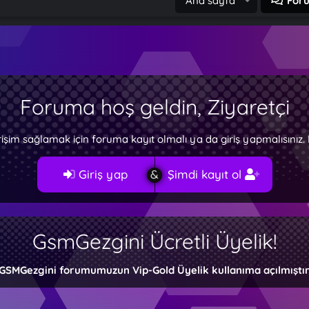
Ana sayfa
For
Foruma hoş geldin, Ziyaretçi
rişim sağlamak için foruma kayıt olmalı ya da giriş yapmalısını
Giriş yap
Şimdi kayıt ol
GsmGezgini Ücretli Üyelik!
GSMGezgini forumumuzun Vip-Gold Üyelik kullanıma açılmıştır