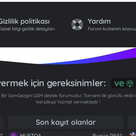
Gizlilik politikası
Yardım
işisel bilgi gizlilik detayları.
Forum kullanım kılavuz
 vermek için gereksinimler:
G
Bir GsmGezgini GSM destek forumudur. Tamami ile gönüllü ekibi ile
'karşılıksız' hizmet vermektedir !
Son kayıt olanlar
2
MUSTQA
Bugün 09:51
M