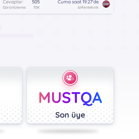
Cevaplar
505
Cuma saat 19:27'de
Görüntüleme
70K
bilfenteknik
MUSTQA
Son üye