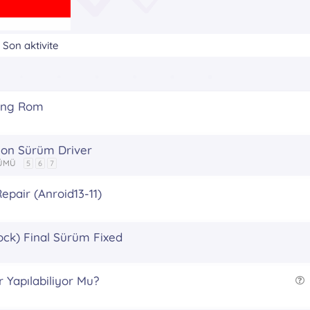
Son aktivite
 Eng Rom
Son Sürüm Driver
LÜMÜ
5
6
7
epair (Anroid13-11)
ock) Final Sürüm Fixed
 Yapılabiliyor Mu?
r