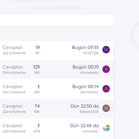
Cevaplar
19
Bugün 09:55
M
Görüntüleme
3K
MUSTQA
Cevaplar
129
Bugün 00:19
A
Görüntüleme
16K
ahmetatici
Cevaplar
3
Bugün 00:14
A
Görüntüleme
881
ahmetatici
Cevaplar
74
Dün 22:50 da
H
Görüntüleme
10K
hakan.01.01
S
Cevaplar
3
Dün 22:48 da
o
Görüntüleme
474
mmroner