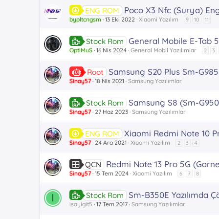
Poco X3 Nfc (Surya) En
ENG ROM
bypltcngsm
13 Eki 2022
Xiaomi Yazılım
9
10
11
General Mobile E-Tab 5
Stock Rom
OptiMuS
16 Nis 2024
General Mobil Yazılımlar
2
3
Samsung S20 Plus Sm-G985
Root
Sinay57
18 Nis 2021
Samsung Yazılımlar
Samsung S8 (Sm-G950F)
Stock Rom
Sinay57
27 Haz 2023
Samsung Yazılımlar
Xiaomi Redmi Note 10 P
ENG ROM
Sinay57
24 Ara 2021
Xiaomi Yazılım
2
3
4
Redmi Note 13 Pro 5G (Garne
QCN
Sinay57
15 Tem 2024
Xiaomi Yazılım
6
7
8
Sm-B350E Yazılımda Çö
Stock Rom
I
isayigit5
17 Tem 2017
Samsung Yazılımlar