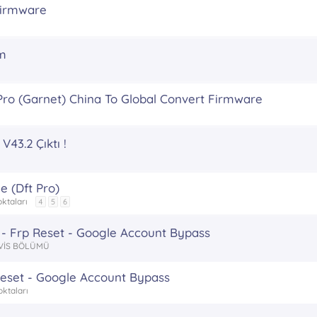
Firmware
om
Pro (Garnet) China To Global Convert Firmware
43.2 Çıktı !
e (Dft Pro)
ktaları
4
5
6
 - Frp Reset - Google Account Bypass
VİS BÖLÜMÜ
Reset - Google Account Bypass
oktaları