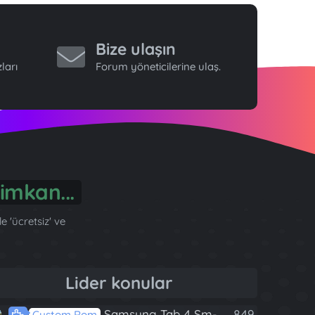
Bize ulaşın
ları
Forum yöneticilerine ulaş.
önül...
 'ücretsiz' ve
Lider konular
Samsung Tab 4 Sm-T230 Android 7.1 Stabil Eba Destekli Yazılım
849
Custom Rom