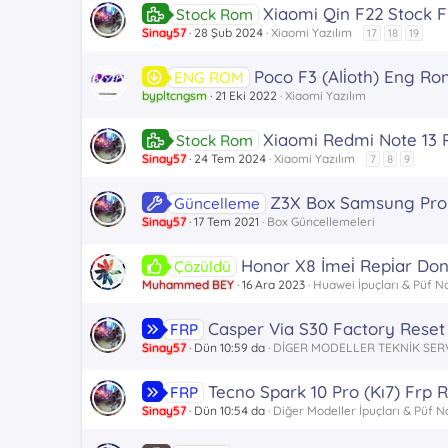
Xiaomi Qin F22 Stock 
Stock Rom
Sinay57
28 Şub 2024
Xiaomi Yazılım
17
18
19
Poco F3 (Ali̇oth) Eng R
ENG ROM
bypltcngsm
21 Eki 2022
Xiaomi Yazılım
Xiaomi Redmi Note 13 
Stock Rom
Sinay57
24 Tem 2024
Xiaomi Yazılım
7
8
9
Z3X Box Samsung Pro V
Güncelleme
Sinay57
17 Tem 2021
Box Güncellemeleri
Honor X8 İmei̇ Repi̇ar Don
Çözüldü
Muhammed BEY
16 Ara 2023
Huawei İpuçları & Püf No
Casper Via S30 Factory Reset
FRP
Sinay57
Dün 10:59 da
DİGER MODELLER TEKNİK SER
Tecno Spark 10 Pro (Kı7) Frp 
FRP
Sinay57
Dün 10:54 da
Diğer Modeller İpuçları & Püf N