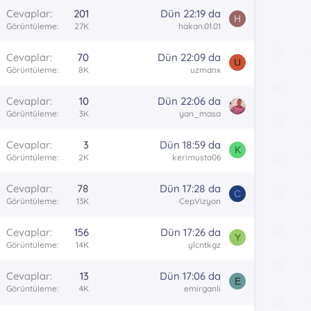
u
Cevaplar
201
Dün 22:19 da
H
Görüntüleme
27K
hakan.01.01
Cevaplar
70
Dün 22:09 da
U
Görüntüleme
8K
uzmanx
Ö
Cevaplar
10
Dün 22:06 da
n
Görüntüleme
3K
yan_masa
Cevaplar
3
Dün 18:59 da
K
Görüntüleme
2K
kerimusta06
a
Cevaplar
78
Dün 17:28 da
C
n
Görüntüleme
13K
CepVizyon
o
Cevaplar
156
Dün 17:26 da
Y
n
Görüntüleme
14K
ylcntkgz
u
Cevaplar
13
Dün 17:06 da
E
Görüntüleme
4K
emirganli