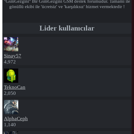
"GsmGezgini" Bir GsmGezgini GSM destek forumudur. Tamami ile
gönüllü ekibi ile 'ücretsiz' ve 'karşılıksız' hizmet vermektedir !
Lider kullanıcılar
Sinay57
4,972
TeknoCan
2,050
AlphaCeph
1,140