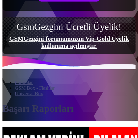
GsmGezgini Ücretli Üyelik!
GSMGezgini forumumuzun Vip-Gold Üyelik
kullanıma açılmıştır.
Forumlar
GSM Box - Flashlar
Universal Box
Başarı Raporları