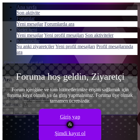
Ana sayfa
Son aktivite
Forumlar
Yeni mesajlar
Forumlarda ara
Neler yeni
Menü
Yeni mesajlar
Yeni profil mesajları
Son aktiviteler
Giriş yap
Kullanıcılar
Şu anki ziyaretçiler
Yeni profil mesajları
Profil mesajlarında
Kayıt ol
ara
Giriş yap
Kayıt ol
Neler yeni
Ara
Foruma hoş geldin, Ziyaretçi
Ara
Forum içeriğine ve tüm hizmetlerimize erişim sağlamak için
foruma kayıt olmalı ya da giriş yapmalısınız. Foruma üye olmak
Sadece başlıkları ara
tamamen ücretsizdir.
Kullanıcı:
Gelişmiş Arama…
Ara
Giriş yap
Şimdi kayıt ol