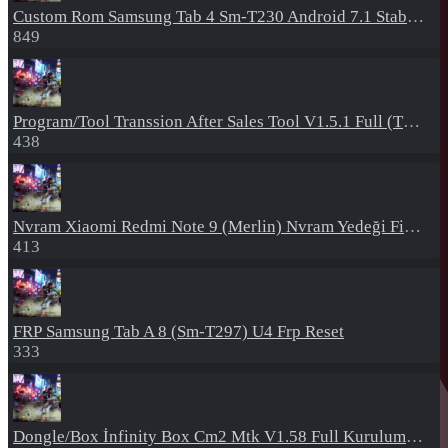
Custom Rom
Samsung Tab 4 Sm-T230 Android 7.1 Stabil Eba Destekli Yazılım
849
Program/Tool
Transsion After Sales Tool V1.5.1 Full (Tüm Mtk Işlemcili Cihazları Meta Moda Alma)
438
Nvram
Xiaomi Redmi Note 9 (Merlin) Nvram Yedeği Fix Nv By Dft Pro
413
FRP
Samsung Tab A 8 (Sm-T297) U4 Frp Reset
333
Dongle/Box
İnfinity Box Cm2 Mtk V1.58 Full Kurulum+Crack