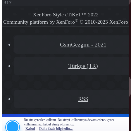
317
XenForo Style eTiKeT™ 2022
®
Community platform by XenForo
© 2010-2023 XenForo
Ltd.
[XGT] Forum statistics system
- XenGenTr
GsmGezgini - 2021
Türkçe (TR)
RSS
Bu site çerezler kullanır. Bu siteyi kullanmaya devam ederek çerez
kullanımımızı kabul etmiş olursunuz.
Kabul
Daha fazla bilgi edin…