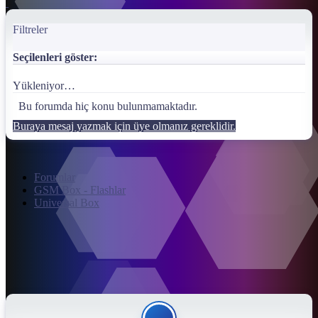
Filtreler
Seçilenleri göster:
Yükleniyor…
Bu forumda hiç konu bulunmamaktadır.
Buraya mesaj yazmak için üye olmanız gereklidir.
Forumlar
GSM Box - Flashlar
Universal Box