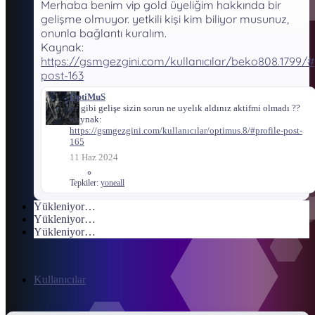
Merhaba benim vip gold üyeliğim hakkında bir
gelişme olmuyor. yetkili kişi kim biliyor musunuz,
onunla bağlantı kuralım.
Kaynak:
https://gsmgezgini.com/kullanıcılar/beko808.1799/#p
post-163
OptiMuS
ne gibi gelişe sizin sorun ne uyelık aldınız aktifmi olmadı ??
Kaynak:
https://gsmgezgini.com/kullanıcılar/optimus.8/#profile-post-
165
11 Haz 2024
Tepkiler:
yoneall
Yükleniyor…
Yükleniyor…
Yükleniyor…
Kullanıcılar