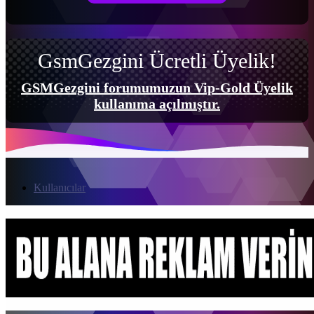
GsmGezgini Ücretli Üyelik!
GSMGezgini forumumuzun Vip-Gold Üyelik
kullanıma açılmıştır.
Kullanıcılar