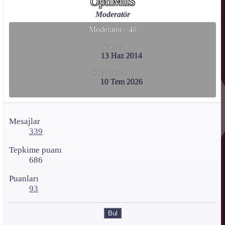
OptiMuS
Moderatör
Moderatör
·
46
Katılım
13 Haz 2014
Son görülme
10 Tem 2026
Mesajlar
339
Tepkime puanı
686
Puanları
93
Bul