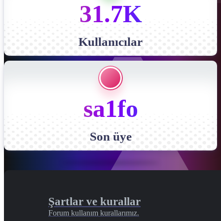
31.7K
Kullanıcılar
sa1fo
Son üye
Şartlar ve kurallar
Forum kullanım kurallarımız.