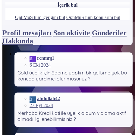
İçerik bul
OptiMuS tüm içeriğini bul
OptiMuS tüm konularını bul
Profil mesajları
Son aktivite
Gönderiler
Hakkında
rcnmrgl
R
6 Eki 2024
Gold üyelik için ödeme yaptım bir gelişme yok bu
konuda yardımcı olur musunuz ?
abdullah42
A
27 Eyl 2024
Merhaba Kredi kati ile üyelik oldum vip ama aktif
olmadı ilgilenebilirmisiniz ?