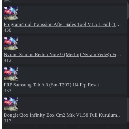
Program/Tool
Transsion After Sales Tool V1.5.1 Full (Tüm Mtk Işlemcili Cihazları Meta Moda Alma)
438
Nvram
Xiaomi Redmi Note 9 (Merlin) Nvram Yedeği Fix Nv By Dft Pro
412
FRP
Samsung Tab A 8 (Sm-T297) U4 Frp Reset
333
Dongle/Box
İnfinity Box Cm2 Mtk V1.58 Full Kurulum+Crack
317