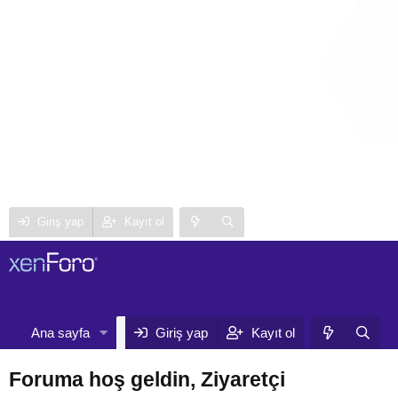
Giriş yap
Kayıt ol
Neler yeni
Kull
Ana sayfa
Forumlar
Giriş yap
Kayıt ol
Foruma hoş geldin, Ziyaretçi