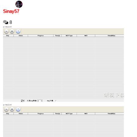
Sinay57
8