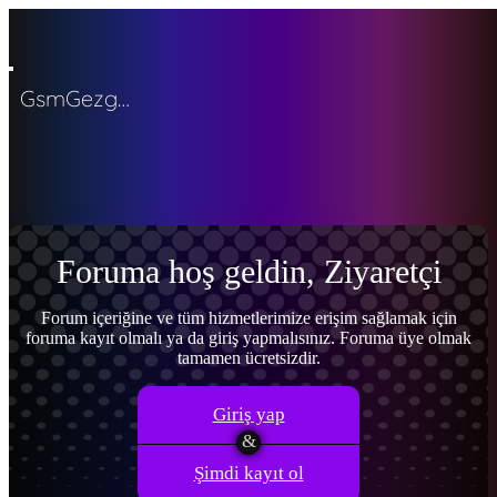
GsmGezgini
Menü
Giriş yap
Ana sayfa
Son aktivite
Kayıt ol
Forumlar
Yeni mesajlar
Forumlarda ara
Neler yeni
Yeni mesajlar
Yeni profil mesajları
Son aktiviteler
Foruma hoş geldin, Ziyaretçi
Kullanıcılar
Şu anki ziyaretçiler
Yeni profil mesajları
Profil mesajlarında
ara
Forum içeriğine ve tüm hizmetlerimize erişim sağlamak için
foruma kayıt olmalı ya da giriş yapmalısınız. Foruma üye olmak
Giriş yap
Kayıt ol
tamamen ücretsizdir.
Neler yeni
Ara
Ara
Giriş yap
Şimdi kayıt ol
Sadece başlıkları ara
Kullanıcı: