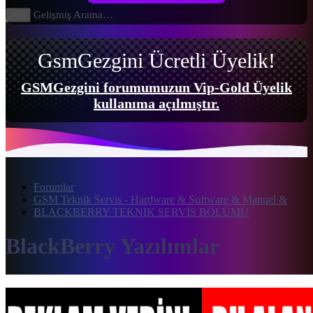
Gelişmiş Arama…
Ara
GsmGezgini Ücretli Üyelik!
GSMGezgini forumumuzun Vip-Gold Üyelik
kullanıma açılmıştır.
Forumlar
GSM Teknik Servis - Hardware & Software & Manuel &
BLACKBERRY TEKNİK SERVİS BÖLÜMÜ
BlackBerry Yazılımlar