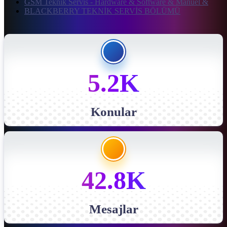
GSM Teknik Servis - Hardware & Software & Manuel &
BLACKBERRY TEKNİK SERVİS BÖLÜMÜ
5.2K
Konular
42.8K
Mesajlar