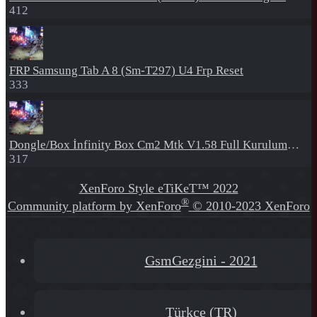
412
FRP
Samsung Tab A 8 (Sm-T297) U4 Frp Reset
333
Dongle/Box
İnfinity Box Cm2 Mtk V1.58 Full Kurulum+Crack
317
XenForo Style eTiKeT™ 2022
®
Community platform by XenForo
© 2010-2023 XenForo
Ltd.
[XGT] Forum statistics system
- XenGenTr
GsmGezgini - 2021
Türkçe (TR)