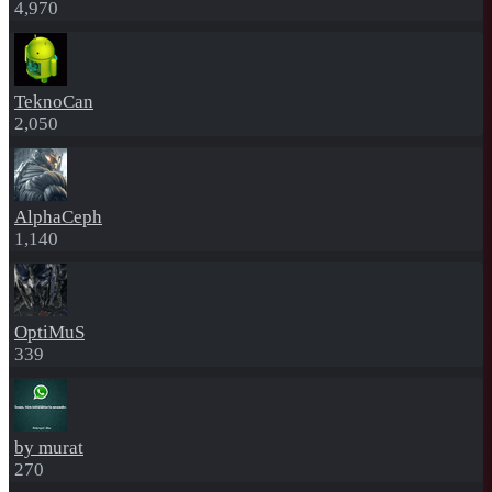
4,970
TeknoCan
2,050
AlphaCeph
1,140
OptiMuS
339
by murat
270