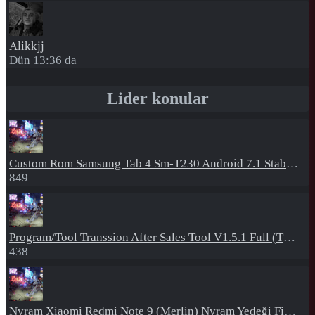
Alikkjj
Dün 13:36 da
Lider konular
Custom Rom
Samsung Tab 4 Sm-T230 Android 7.1 Stabil Eba Destekli Yazılım
849
Program/Tool
Transsion After Sales Tool V1.5.1 Full (Tüm Mtk Işlemcili Cihazları Meta Moda Alma)
438
Nvram
Xiaomi Redmi Note 9 (Merlin) Nvram Yedeği Fix Nv By Dft Pro