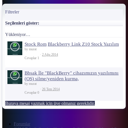
Filtreler
Seçilenleri göster:
Yükleniyor…
Stock Rom
Blackberry Link Z10 Stock Yazılım
by murat
2 Ağu 2014
Cevaplar
1
Bbsak İle "BlackBerry" cihazımızın yazılımını
(OS) silme/yeniden kurma,
by murat
26 Tem 2014
Cevaplar
0
Buraya mesaj yazmak için üye olmanız gereklidir.
Forumlar