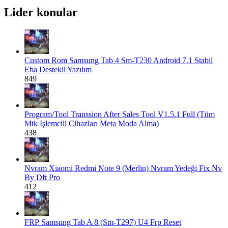
Lider konular
Custom Rom
Samsung Tab 4 Sm-T230 Android 7.1 Stabil
Eba Destekli Yazılım
849
Program/Tool
Transsion After Sales Tool V1.5.1 Full (Tüm
Mtk Işlemcili Cihazları Meta Moda Alma)
438
Nvram
Xiaomi Redmi Note 9 (Merlin) Nvram Yedeği Fix Nv
By Dft Pro
412
FRP
Samsung Tab A 8 (Sm-T297) U4 Frp Reset