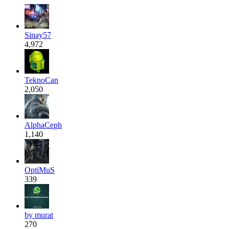
Sinay57
4,972
TeknoCan
2,050
AlphaCeph
1,140
OptiMuS
339
by murat
270