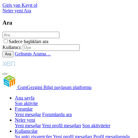
Giriş yap
Kayıt ol
Neler yeni
Ara
Ara
Sadece başlıkları ara
Kullanıcı:
Gelişmiş Arama…
Ara
GsmGezgini
Bilgi paylaşım platformu
Ana sayfa
Son aktivite
Forumlar
Yeni mesajlar
Forumlarda ara
Neler yeni
Yeni mesajlar
Yeni profil mesajları
Son aktiviteler
Kullanıcılar
Şu anki ziyaretçiler
Yeni profil mesajları
Profil mesajlarında