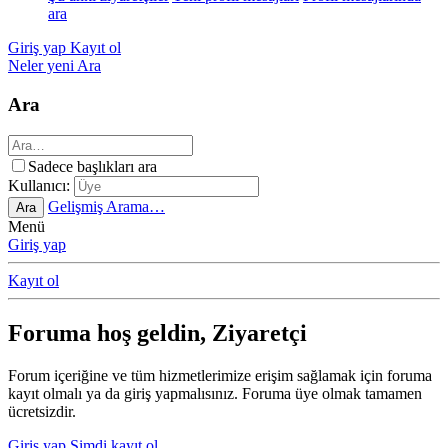
ara
Giriş yap
Kayıt ol
Neler yeni
Ara
Ara
Sadece başlıkları ara
Kullanıcı:
Gelişmiş Arama…
Ara
Menü
Giriş yap
Kayıt ol
Foruma hoş geldin, Ziyaretçi
Forum içeriğine ve tüm hizmetlerimize erişim sağlamak için foruma
kayıt olmalı ya da giriş yapmalısınız. Foruma üye olmak tamamen
ücretsizdir.
Giriş yap
Şimdi kayıt ol