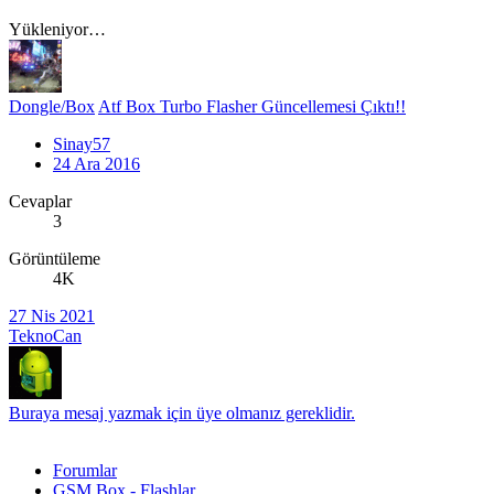
Yükleniyor…
Dongle/Box
Atf Box Turbo Flasher Güncellemesi Çıktı!!
Sinay57
24 Ara 2016
Cevaplar
3
Görüntüleme
4K
27 Nis 2021
TeknoCan
Buraya mesaj yazmak için üye olmanız gereklidir.
Forumlar
GSM Box - Flashlar