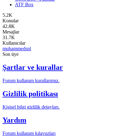
ATF Box
5.2K
Konular
42.8K
Mesajlar
31.7K
Kullanıcılar
muhammedsnl
Son üye
Şartlar ve kurallar
Forum kullanım kurallarımız.
Gizlilik politikası
Kişisel bilgi gizlilik detayları.
Yardım
Forum kullanım kılavuzları