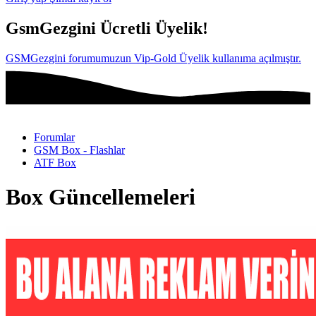
GsmGezgini Ücretli Üyelik!
GSMGezgini forumumuzun Vip-Gold Üyelik kullanıma açılmıştır.
Forumlar
GSM Box - Flashlar
ATF Box
Box Güncellemeleri