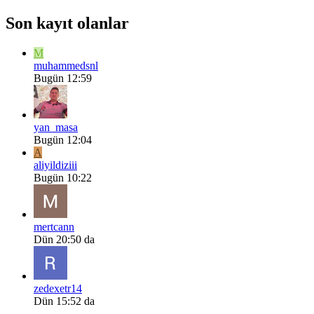
Son kayıt olanlar
M
muhammedsnl
Bugün 12:59
yan_masa
Bugün 12:04
A
aliyildiziii
Bugün 10:22
mertcann
Dün 20:50 da
zedexetr14
Dün 15:52 da