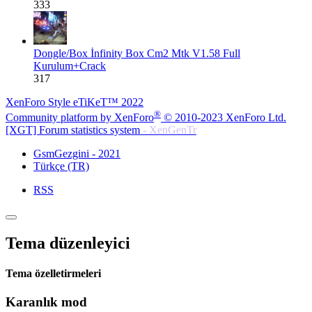
333
Dongle/Box
İnfinity Box Cm2 Mtk V1.58 Full
Kurulum+Crack
317
XenForo Style eTiKeT™ 2022
®
Community platform by XenForo
© 2010-2023 XenForo Ltd.
[XGT] Forum statistics system
- XenGenTr
GsmGezgini - 2021
Türkçe (TR)
RSS
Tema düzenleyici
Tema özelletirmeleri
Karanlık mod