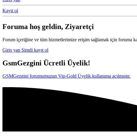
Kayıt ol
Foruma hoş geldin, Ziyaretçi
Forum içeriğine ve tüm hizmetlerimize erişim sağlamak için foruma ka
Giriş yap
Şimdi kayıt ol
GsmGezgini Ücretli Üyelik!
GSMGezgini forumumuzun Vip-Gold Üyelik kullanıma açılmıştır.