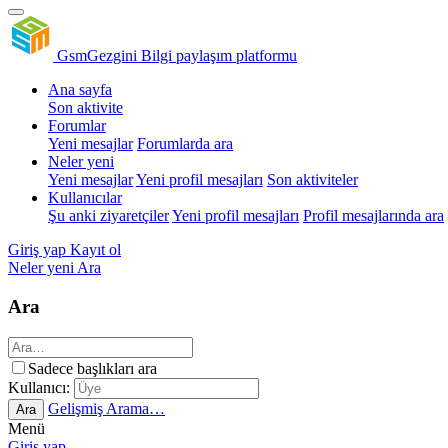
GsmGezgini
Bilgi paylaşım platformu
Ana sayfa
Son aktivite
Forumlar
Yeni mesajlar
Forumlarda ara
Neler yeni
Yeni mesajlar
Yeni profil mesajları
Son aktiviteler
Kullanıcılar
Şu anki ziyaretçiler
Yeni profil mesajları
Profil mesajlarında ara
Giriş yap
Kayıt ol
Neler yeni
Ara
Ara
Sadece başlıkları ara
Kullanıcı:
Gelişmiş Arama…
Ara
Menü
Giriş yap