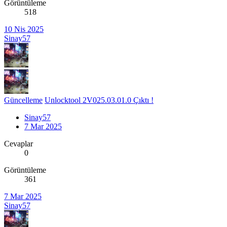
Görüntüleme
518
10 Nis 2025
Sinay57
Güncelleme
Unlocktool 2V025.03.01.0 Çıktı !
Sinay57
7 Mar 2025
Cevaplar
0
Görüntüleme
361
7 Mar 2025
Sinay57