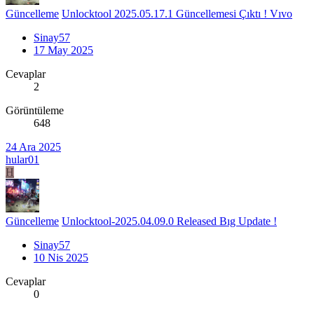
Güncelleme
Unlocktool 2025.05.17.1 Güncellemesi Çıktı ! Vıvo
Sinay57
17 May 2025
Cevaplar
2
Görüntüleme
648
24 Ara 2025
hular01
H
Güncelleme
Unlocktool-2025.04.09.0 Released Bıg Update !
Sinay57
10 Nis 2025
Cevaplar
0