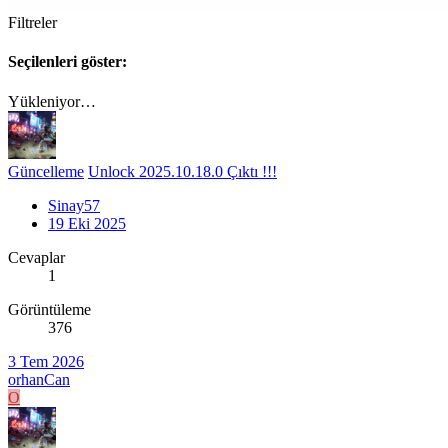
Filtreler
Seçilenleri göster:
Yükleniyor…
Güncelleme
Unlock 2025.10.18.0 Çıktı !!!
Sinay57
19 Eki 2025
Cevaplar
1
Görüntüleme
376
3 Tem 2026
orhanCan
O