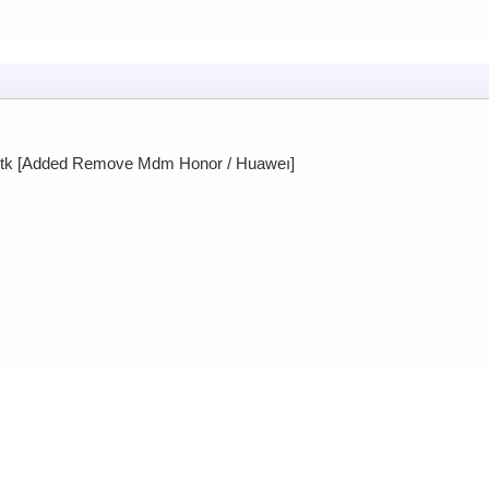
 Mtk [Added Remove Mdm Honor / Huaweı]