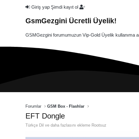
Giriş yap
Şimdi kayıt ol
GsmGezgini Ücretli Üyelik!
GSMGezgini forumumuzun Vip-Gold Üyelik kullanıma açı
Forumlar
GSM Box - Flashlar
EFT Dongle
Türkçe Dil ve daha fazlasını ekleme Rootsuz