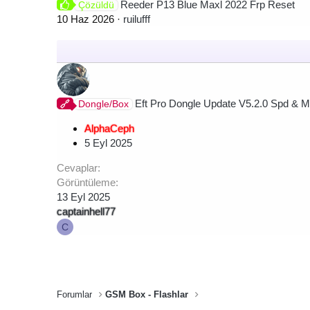
Reeder P13 Blue Maxl 2022 Frp Reset
Çözüldü
10 Haz 2026
ruilufff
Eft Pro Dongle Update V5.2.0 Spd &
Dongle/Box
AlphaCeph
5 Eyl 2025
Cevaplar
Görüntüleme
13 Eyl 2025
captainhell77
C
Forumlar
GSM Box - Flashlar