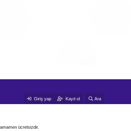
Giriş yap
Kayıt ol
Ara
tamamen ücretsizdir.