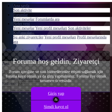
Ana sayfa
Son aktivite
Forumlar
Yeni mesajlar
Forumlarda ara
Neler yeni
Menü
Yeni mesajlar
Yeni profil mesajları
Son aktiviteler
Giriş yap
Kullanıcılar
Şu anki ziyaretçiler
Yeni profil mesajları
Profil mesajlarında
Kayıt ol
ara
Giriş yap
Kayıt ol
Neler yeni
Ara
Foruma hoş geldin, Ziyaretçi
Ara
Forum içeriğine ve tüm hizmetlerimize erişim sağlamak için
foruma kayıt olmalı ya da giriş yapmalısınız. Foruma üye olmak
Sadece başlıkları ara
tamamen ücretsizdir.
Kullanıcı:
Gelişmiş Arama…
Ara
Giriş yap
Şimdi kayıt ol