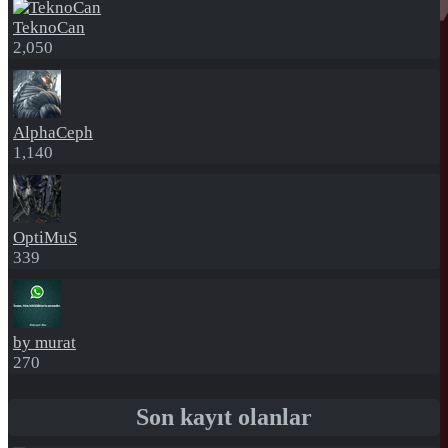
TeknoCan
2,050
AlphaCeph
1,140
OptiMuS
339
by murat
270
Son kayıt olanlar