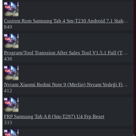
Custom Rom
Samsung Tab 4 Sm-T230 Android 7.1 Stabil Eba Destekli Yazılım
849
Program/Tool
Transsion After Sales Tool V1.5.1 Full (Tüm Mtk Işlemcili Cihazları Meta Moda Alma)
438
Nvram
Xiaomi Redmi Note 9 (Merlin) Nvram Yedeği Fix Nv By Dft Pro
412
FRP
Samsung Tab A 8 (Sm-T297) U4 Frp Reset
333