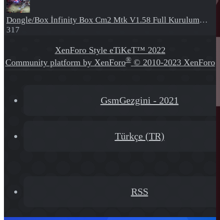
Dongle/Box
İnfinity Box Cm2 Mtk V1.58 Full Kurulum+Crack
317
XenForo Style eTiKeT™ 2022
®
Community platform by XenForo
© 2010-2023 XenForo
Ltd.
[XGT] Forum statistics system
- XenGenTr
GsmGezgini - 2021
Türkçe (TR)
RSS