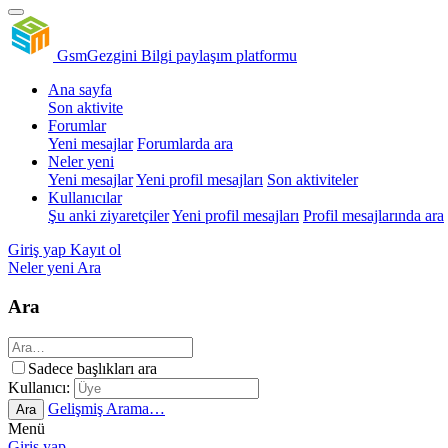
GsmGezgini
Bilgi paylaşım platformu
Ana sayfa
Son aktivite
Forumlar
Yeni mesajlar
Forumlarda ara
Neler yeni
Yeni mesajlar
Yeni profil mesajları
Son aktiviteler
Kullanıcılar
Şu anki ziyaretçiler
Yeni profil mesajları
Profil mesajlarında ara
Giriş yap
Kayıt ol
Neler yeni
Ara
Ara
Sadece başlıkları ara
Kullanıcı:
Gelişmiş Arama…
Ara
Menü
Giriş yap