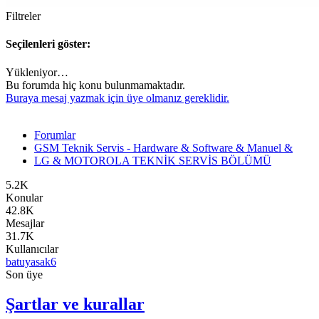
Filtreler
Seçilenleri göster:
Yükleniyor…
Bu forumda hiç konu bulunmamaktadır.
Buraya mesaj yazmak için üye olmanız gereklidir.
Forumlar
GSM Teknik Servis - Hardware & Software & Manuel &
LG & MOTOROLA TEKNİK SERVİS BÖLÜMÜ
5.2K
Konular
42.8K
Mesajlar
31.7K
Kullanıcılar
batuyasak6
Son üye
Şartlar ve kurallar