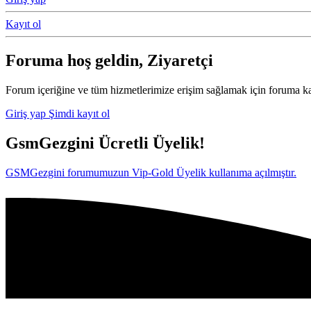
Kayıt ol
Foruma hoş geldin, Ziyaretçi
Forum içeriğine ve tüm hizmetlerimize erişim sağlamak için foruma ka
Giriş yap
Şimdi kayıt ol
GsmGezgini Ücretli Üyelik!
GSMGezgini forumumuzun Vip-Gold Üyelik kullanıma açılmıştır.