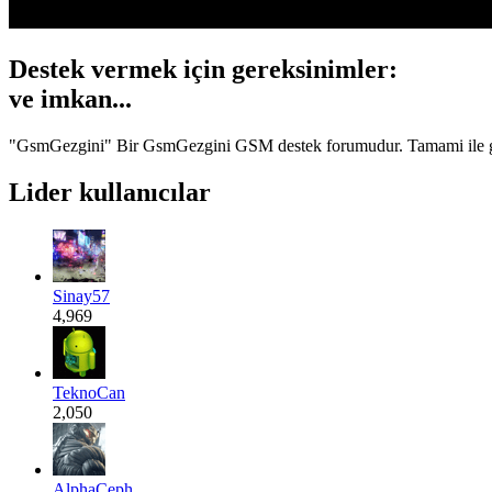
Destek vermek için gereksinimler:
Gönül...
"GsmGezgini" Bir GsmGezgini GSM destek forumudur. Tamami ile gönüll
Lider kullanıcılar
Sinay57
4,969
TeknoCan
2,050
AlphaCeph