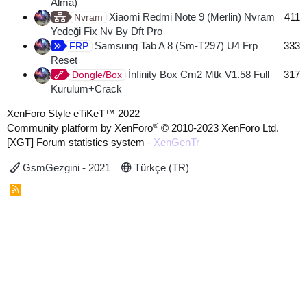
Alma)
Xiaomi Redmi Note 9 (Merlin) Nvram
411
Nvram
Yedeği Fix Nv By Dft Pro
Samsung Tab A 8 (Sm-T297) U4 Frp
333
FRP
Reset
İnfinity Box Cm2 Mtk V1.58 Full
317
Dongle/Box
Kurulum+Crack
XenForo Style eTiKeT™ 2022
®
Community platform by XenForo
© 2010-2023 XenForo Ltd.
[XGT] Forum statistics system
- XenGenTr
GsmGezgini - 2021
Türkçe (TR)
R
S
S