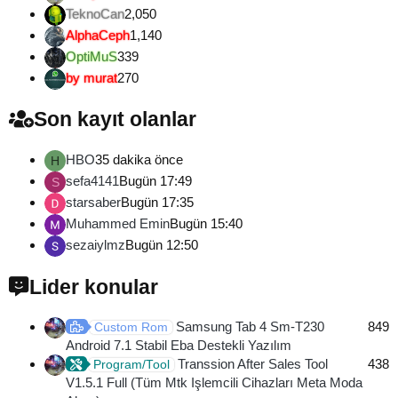
TeknoCan
2,050
AlphaCeph
1,140
OptiMuS
339
by murat
270
Son kayıt olanlar
HBO
35 dakika önce
H
sefa4141
Bugün 17:49
S
starsaber
Bugün 17:35
Muhammed Emin
Bugün 15:40
sezaiylmz
Bugün 12:50
Lider konular
Samsung Tab 4 Sm-T230
849
Custom Rom
Android 7.1 Stabil Eba Destekli Yazılım
Transsion After Sales Tool
438
Program/Tool
V1.5.1 Full (Tüm Mtk Işlemcili Cihazları Meta Moda