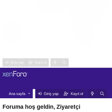
Giriş yap
Kayıt ol
Neler yeni
Kull
Ana sayfa
Forumlar
Giriş yap
Kayıt ol
Foruma hoş geldin, Ziyaretçi