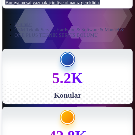
Buraya mesaj yazmak için üye olmanız gereklidir.
Forumlar
GSM Teknik Servis - Hardware & Software & Manuel &
ONE PLUS TEKNİK SERVİS BÖLÜMÜ
5.2K
Konular