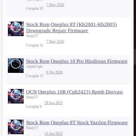
7 May 2026
Cevaplar
82
Stock Rom
Oneplus 8T (Kb2001-Kb2005)
Downgrade Repair Firmware
Sinay57
7 May 2026
Cevaplar
31
Stock Rom
Oneplus 10 Pro Hindistan Firmware
AlphaCeph
6 Nis 2026
Cevaplar
12
QCN
Oneplus 10R (Cph2423) Rpmb Dosyası
Sinay57
28 Ara 2025
Cevaplar
0
Stock Rom
Oneplus 8T Stock Yazılım Firmware
Sinay57
22 Ara 2025