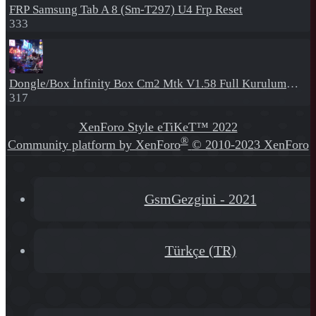
FRP
Samsung Tab A 8 (Sm-T297) U4 Frp Reset
333
Dongle/Box
İnfinity Box Cm2 Mtk V1.58 Full Kurulum+Crack
317
XenForo Style eTiKeT™ 2022
®
Community platform by XenForo
© 2010-2023 XenForo
Ltd.
[XGT] Forum statistics system
- XenGenTr
GsmGezgini - 2021
Türkçe (TR)