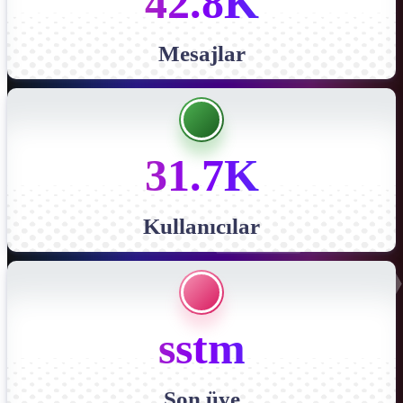
42.8K
Mesajlar
31.7K
Kullanıcılar
sstm
Son üye