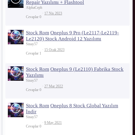
Repair Yazılımı + Flashtool
AlphaCeph
17 Nis 2023
Cevaplar
0
Stock Rom
Oneplus 9 Pro (Le2117-Le2119-
Le2120) Stock Android 12 Yazılımı
Sinay57
15 Ocak 2023
Cevaplar
1
Stock Rom
Oneplus 9 (Le2110) Fabrika Stock
Yazılımı
Sinay57
27 Mar 2022
Cevaplar
0
Stock Rom
Oneplus 8 Stock Global Yazılım
İndir
Sinay57
9 May 2021
Cevaplar
0