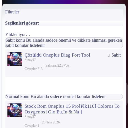
Filtreler
Seçilenleri göster:
Yükleniyor…
Sabit konu
Bu alanda sadece önemli ve dikkate alınması gereken
sabit konular listelenir
Çözüldü
Oneplus Diag Port Tool
Sabit
Sinay57
Salı saat 22:37'de
Cevaplar
213
Normal konu
Bu alanda sadece normal konular listelenir
Stock Rom
Oneplus 15 Pro[Plk110] Coloros To
Oxygenos [Glo,Eu,In & Na ]
Sinay57
28 Tem 2026
Cevaplar
1