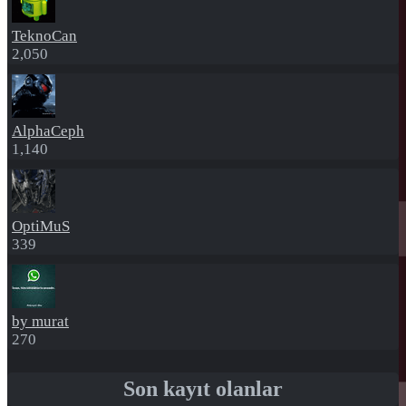
TeknoCan
2,050
AlphaCeph
1,140
OptiMuS
339
by murat
270
Son kayıt olanlar