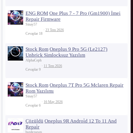
ENG ROM
One Plus 7 - 7 Pro (Gm1900) İmei
Repair Firmware
Sinay57
23 Tem 2026
Cevaplar
18
Stock Rom
Oneplus 9 Pro 5G (Le2127)
Unbrick Simlocksuz Yazılım
AlphaCeph
11 Tem 2026
Cevaplar
9
Stock Rom
Oneplus 7T Pro 5G Mclaren Repair
Rom Yazılımı
Sinay57
16 May 2026
Cevaplar
6
Çözüldü
Oneplus 9R Androi̇d 12 To 11 And
Repai̇r
bypltcngsm