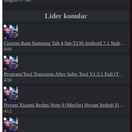
Lider konular
Custom Rom
Samsung Tab 4 Sm-T230 Android 7.1 Stabil Eba Destekli Yazılım
849
Program/Tool
Transsion After Sales Tool V1.5.1 Full (Tüm Mtk Işlemcili Cihazları Meta Moda Alma)
438
Nvram
Xiaomi Redmi Note 9 (Merlin) Nvram Yedeği Fix Nv By Dft Pro
412