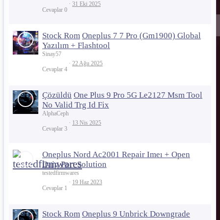
31 Eki 2025
Cevaplar
0
Stock Rom
Oneplus 7 7 Pro (Gm1900) Global
Yazılım + Flashtool
Sinay57
22 Ağu 2025
Cevaplar
4
Çözüldü
One Plus 9 Pro 5G Le2127 Msm Tool
No Valid Trg Id Fix
AlphaCeph
13 Nis 2025
Cevaplar
3
Oneplus Nord Ac2001 Repair Imeı + Open
Daig Port Solution
testedfirmwares
19 Haz 2023
Cevaplar
1
Stock Rom
Oneplus 9 Unbrick Downgrade