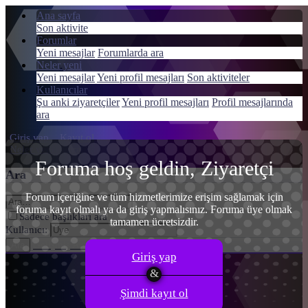
Ana sayfa
Son aktivite
Forumlar
Yeni mesajlar
Forumlarda ara
Neler yeni
Menü
Yeni mesajlar
Yeni profil mesajları
Son aktiviteler
Giriş yap
Kullanıcılar
Şu anki ziyaretçiler
Yeni profil mesajları
Profil mesajlarında
Kayıt ol
ara
Giriş yap
Kayıt ol
Neler yeni
Ara
Foruma hoş geldin, Ziyaretçi
Ara
Forum içeriğine ve tüm hizmetlerimize erişim sağlamak için
foruma kayıt olmalı ya da giriş yapmalısınız. Foruma üye olmak
Sadece başlıkları ara
tamamen ücretsizdir.
Kullanıcı:
Gelişmiş Arama…
Ara
Giriş yap
Şimdi kayıt ol