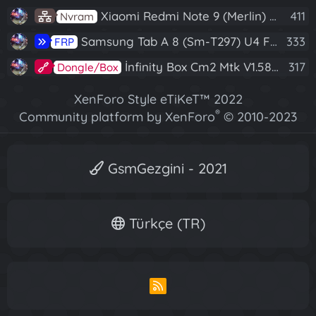
Xiaomi Redmi Note 9 (Merlin) Nvram Yedeği Fix Nv By Dft Pro
411
Nvram
Samsung Tab A 8 (Sm-T297) U4 Frp Reset
333
FRP
İnfinity Box Cm2 Mtk V1.58 Full Kurulum+Crack
317
Dongle/Box
XenForo Style eTiKeT™ 2022
®
Community platform by XenForo
© 2010-2023
XenForo Ltd.
[XGT] Forum statistics system
- XenGenTr
GsmGezgini - 2021
Türkçe (TR)
R
S