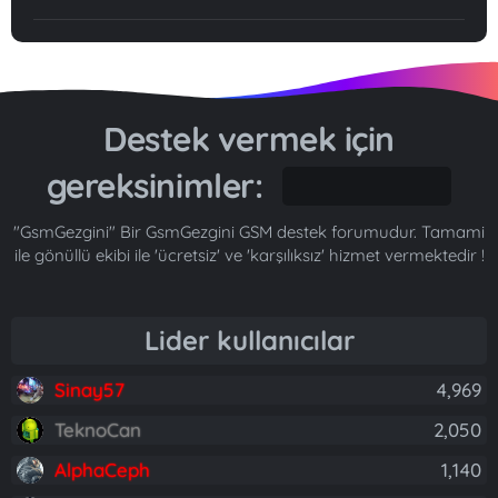
Destek vermek için
gereksinimler:
Gönül...
"GsmGezgini" Bir GsmGezgini GSM destek forumudur. Tamami
ile gönüllü ekibi ile 'ücretsiz' ve 'karşılıksız' hizmet vermektedir !
Lider kullanıcılar
Sinay57
4,969
TeknoCan
2,050
AlphaCeph
1,140