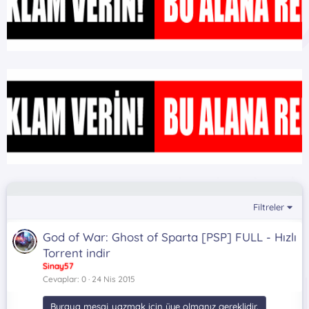
Filtreler
God of War: Ghost of Sparta [PSP] FULL - Hızlı
Torrent indir
Sinay57
Cevaplar
0
24 Nis 2015
Buraya mesaj yazmak için üye olmanız gereklidir.