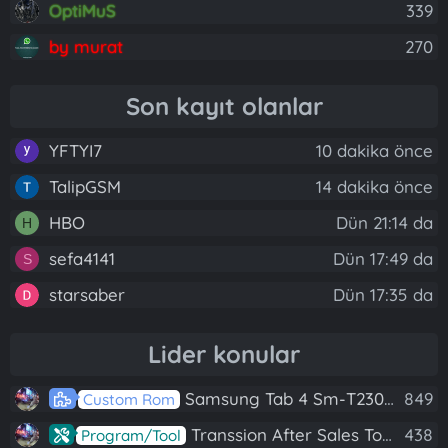
OptiMuS
339
by murat
270
Son kayıt olanlar
YFTYI7
10 dakika önce
TalipGSM
14 dakika önce
HBO
Dün 21:14 da
H
sefa4141
Dün 17:49 da
S
starsaber
Dün 17:35 da
Lider konular
Samsung Tab 4 Sm-T230 Android 7.1 Stabil Eba Destekli Yazılım
849
Custom Rom
Transsion After Sales Tool V1.5.1 Full (Tüm Mtk Işlemcili Cihazları Meta Moda Alma)
438
Program/Tool