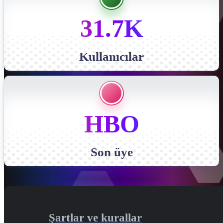
31.7K
Kullanıcılar
HBO
Son üye
Şartlar ve kurallar