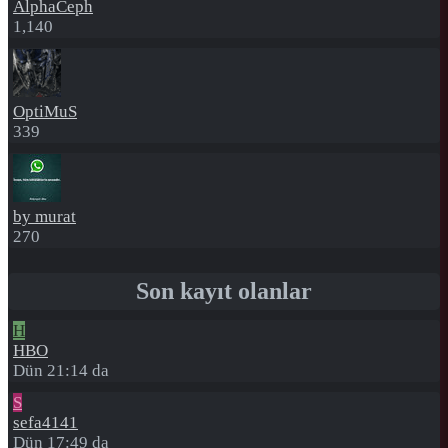
AlphaCeph
1,140
OptiMuS
339
by murat
270
Son kayıt olanlar
H
HBO
Dün 21:14 da
S
sefa4141
Dün 17:49 da