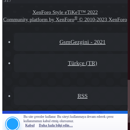
317
XenForo Style eTiKeT™ 2022
®
Community platform by XenForo
© 2010-2023 XenForo
Ltd.
[XGT] Forum statistics system
- XenGenTr
GsmGezgini - 2021
Türkçe (TR)
RSS
Bu site çerezler kullanır. Bu siteyi kullanmaya devam ederek çerez
kullanımımızı kabul etmiş olursunuz.
Kabul
Daha fazla bilgi edin…