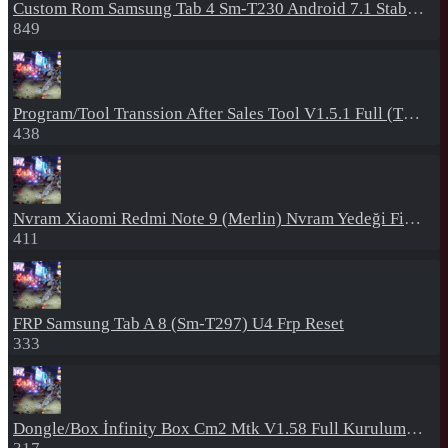
Custom Rom
Samsung Tab 4 Sm-T230 Android 7.1 Stabil Eba Destekli Yazılım
849
Program/Tool
Transsion After Sales Tool V1.5.1 Full (Tüm Mtk Işlemcili Cihazları Meta Moda Alma)
438
Nvram
Xiaomi Redmi Note 9 (Merlin) Nvram Yedeği Fix Nv By Dft Pro
411
FRP
Samsung Tab A 8 (Sm-T297) U4 Frp Reset
333
Dongle/Box
İnfinity Box Cm2 Mtk V1.58 Full Kurulum+Crack