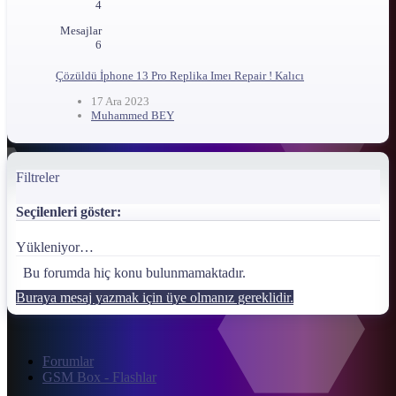
4
Mesajlar
6
Çözüldü
İphone 13 Pro Replika Imeı Repair ! Kalıcı
17 Ara 2023
Muhammed BEY
Filtreler
Seçilenleri göster:
Yükleniyor…
Bu forumda hiç konu bulunmamaktadır.
Buraya mesaj yazmak için üye olmanız gereklidir.
Forumlar
GSM Box - Flashlar