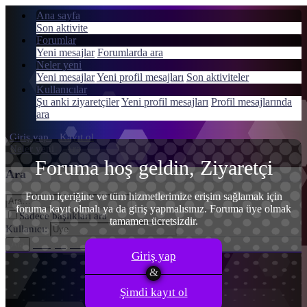
Ana sayfa
Son aktivite
Forumlar
Yeni mesajlar
Forumlarda ara
Neler yeni
Menü
Yeni mesajlar
Yeni profil mesajları
Son aktiviteler
Giriş yap
Kullanıcılar
Şu anki ziyaretçiler
Yeni profil mesajları
Profil mesajlarında
Kayıt ol
ara
Giriş yap
Kayıt ol
Neler yeni
Ara
Foruma hoş geldin, Ziyaretçi
Ara
Forum içeriğine ve tüm hizmetlerimize erişim sağlamak için
foruma kayıt olmalı ya da giriş yapmalısınız. Foruma üye olmak
Sadece başlıkları ara
tamamen ücretsizdir.
Kullanıcı:
Gelişmiş Arama…
Ara
Giriş yap
Şimdi kayıt ol