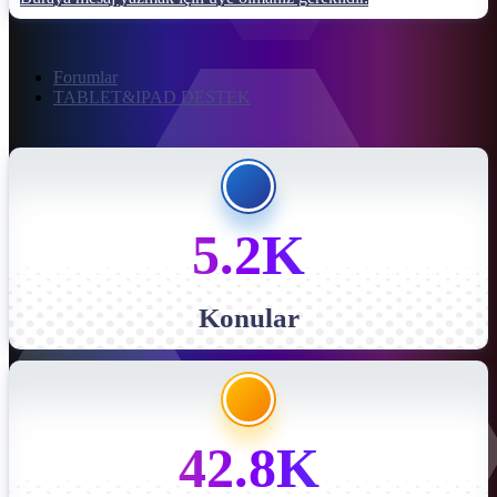
Forumlar
TABLET&IPAD DESTEK
5.2K
Konular
42.8K