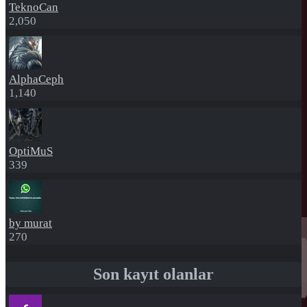
TeknoCan
2,050
AlphaCeph
1,140
OptiMuS
339
by murat
270
Son kayıt olanlar