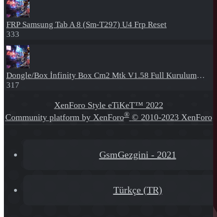
FRP
Samsung Tab A 8 (Sm-T297) U4 Frp Reset
333
Dongle/Box
İnfinity Box Cm2 Mtk V1.58 Full Kurulum+Crack
317
XenForo Style eTiKeT™ 2022
®
Community platform by XenForo
© 2010-2023 XenForo
Ltd.
[XGT] Forum statistics system
- XenGenTr
GsmGezgini - 2021
Türkçe (TR)