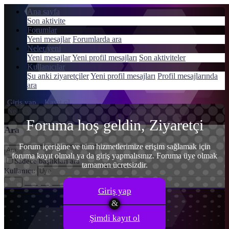
Ana sayfa
Son aktivite
Forumlar
Yeni mesajlar
Forumlarda ara
Neler yeni
Menü
Yeni mesajlar
Yeni profil mesajları
Son aktiviteler
Giriş yap
Kullanıcılar
Şu anki ziyaretçiler
Yeni profil mesajları
Profil mesajlarında
Kayıt ol
ara
Giriş yap
Kayıt ol
Neler yeni
Ara
Foruma hoş geldin, Ziyaretçi
Ara
Forum içeriğine ve tüm hizmetlerimize erişim sağlamak için
foruma kayıt olmalı ya da giriş yapmalısınız. Foruma üye olmak
Sadece başlıkları ara
tamamen ücretsizdir.
Kullanıcı:
Gelişmiş Arama…
Ara
Giriş yap
Şimdi kayıt ol