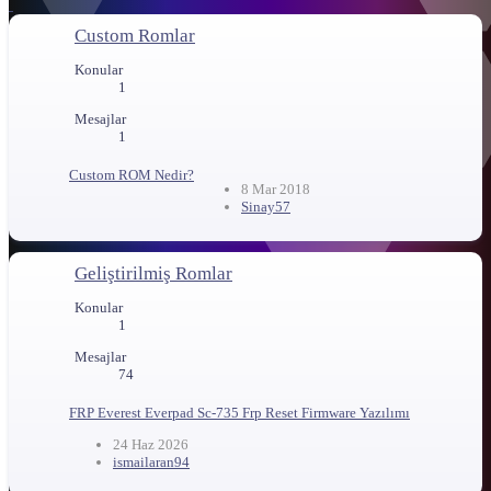
Custom Romlar
Konular
1
Mesajlar
1
Custom ROM Nedir?
8 Mar 2018
Sinay57
Geliştirilmiş Romlar
Konular
1
Mesajlar
74
FRP
Everest Everpad Sc-735 Frp Reset Firmware Yazılımı
24 Haz 2026
ismailaran94