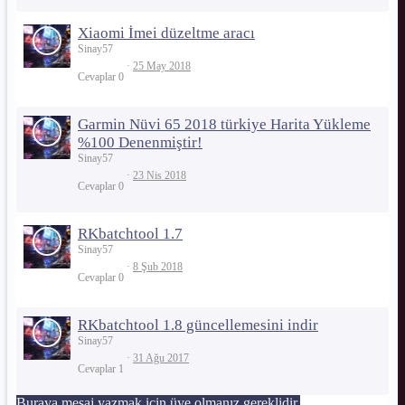
Xiaomi İmei düzeltme aracı
Sinay57
25 May 2018
Cevaplar
0
Garmin Nüvi 65 2018 türkiye Harita Yükleme
%100 Denenmiştir!
Sinay57
23 Nis 2018
Cevaplar
0
RKbatchtool 1.7
Sinay57
8 Şub 2018
Cevaplar
0
RKbatchtool 1.8 güncellemesini indir
Sinay57
31 Ağu 2017
Cevaplar
1
Buraya mesaj yazmak için üye olmanız gereklidir.