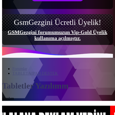
GsmGezgini Ücretli Üyelik!
GSMGezgini forumumuzun Vip-Gold Üyelik
kullanıma açılmıştır.
Forumlar
TABLET&IPAD DESTEK
Tabletler Yazılımm
yazılım