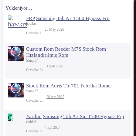
Yükleniyor…
FRP
Samsung Tab A7 T500 Bypass Frp
hawkrs
25 May 2026
Cevaplar
1
Custom Rom
Reeder M7S Stock Rom
Hızlandırılmış Rom
Sinay57
1 Şub 2026
Cevaplar
34
Stock Rom
Auris Tb-701 Fabrika Romu
Sinay57
20 Ara 2025
Cevaplar
25
C
Yardım
Samsung Tab A7 Sm T500 Bypass Frp
cadde61
4 Eyl 2024
Cevaplar
8