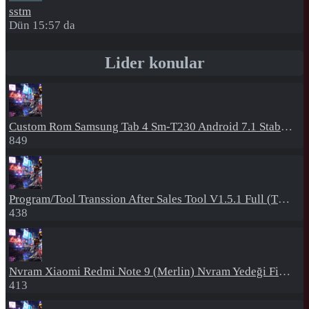
sstm
Dün 15:57 da
Lider konular
Custom Rom
Samsung Tab 4 Sm-T230 Android 7.1 Stabil Eba Destekli Yazılım
849
Program/Tool
Transsion After Sales Tool V1.5.1 Full (Tüm Mtk Işlemcili Cihazları Meta Moda Alma)
438
Nvram
Xiaomi Redmi Note 9 (Merlin) Nvram Yedeği Fix Nv By Dft Pro
413