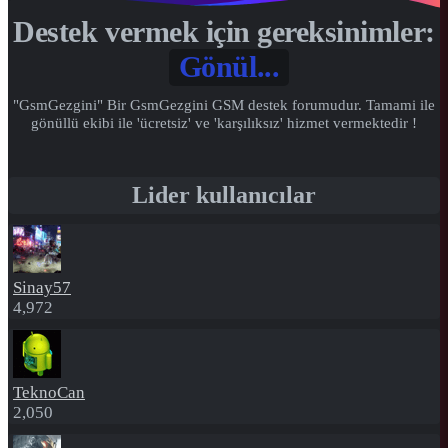
Destek vermek için gereksinimler:
Gönül...
"GsmGezgini" Bir GsmGezgini GSM destek forumudur. Tamami ile
gönüllü ekibi ile 'ücretsiz' ve 'karşılıksız' hizmet vermektedir !
Lider kullanıcılar
Sinay57
4,972
TeknoCan
2,050