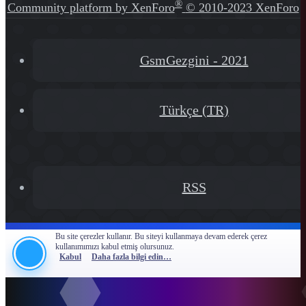
®
Community platform by XenForo
© 2010-2023 XenForo
Ltd.
[XGT] Forum statistics system
- XenGenTr
GsmGezgini - 2021
Türkçe (TR)
RSS
Bu site çerezler kullanır. Bu siteyi kullanmaya devam ederek çerez
kullanımımızı kabul etmiş olursunuz.
Kabul
Daha fazla bilgi edin…