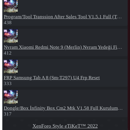
Program/Tool
Transsion After Sales Tool V1.5.1 Full (Tüm Mtk Işlemcili Cihazları Meta Moda Alma)
438
Nvram
Xiaomi Redmi Note 9 (Merlin) Nvram Yedeği Fix Nv By Dft Pro
412
FRP
Samsung Tab A 8 (Sm-T297) U4 Frp Reset
333
Dongle/Box
İnfinity Box Cm2 Mtk V1.58 Full Kurulum+Crack
317
XenForo Style eTiKeT™ 2022