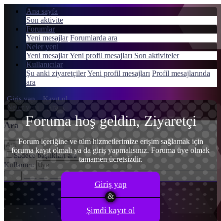
Ana sayfa
Son aktivite
Forumlar
Yeni mesajlar
Forumlarda ara
Neler yeni
Menü
Yeni mesajlar
Yeni profil mesajları
Son aktiviteler
Giriş yap
Kullanıcılar
Şu anki ziyaretçiler
Yeni profil mesajları
Profil mesajlarında
Kayıt ol
ara
Giriş yap
Kayıt ol
Neler yeni
Ara
Foruma hoş geldin, Ziyaretçi
Ara
Forum içeriğine ve tüm hizmetlerimize erişim sağlamak için
foruma kayıt olmalı ya da giriş yapmalısınız. Foruma üye olmak
Sadece başlıkları ara
tamamen ücretsizdir.
Kullanıcı:
Gelişmiş Arama…
Ara
Giriş yap
Şimdi kayıt ol