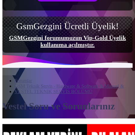
GsmGezgini Ücretli Üyelik!
GSMGezgini forumumuzun Vip-Gold Üyelik
kullanıma açılmıştır.
Forumlar
GSM Teknik Servis - Hardware & Software & Manuel &
VESTEL TEKNİK SERVİS BÖLÜMÜ
Vestel Soru ve Sorunlarınız