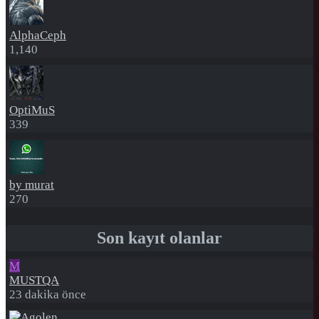
AlphaCeph
1,140
OptiMuS
339
by murat
270
Son kayıt olanlar
M
MUSTQA
23 dakika önce