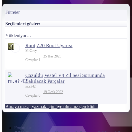
Filtreler
Seçilenleri göster:
Yükleniyor…
M
Root
Z20 Root Uyarısı
MrGrey
25 Haz 2023
Cevaplar
1
Çözüldü
Vestel V4 Zil Sesi Sorununda
Bakılacak Parçalar
m.ali42
19 Ocak 2022
Cevaplar
0
Buraya mesaj yazmak için üye olmanız gereklidir.
Forumlar