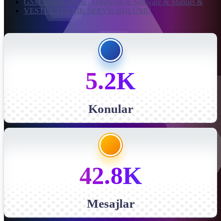
GSM Teknik Servis - Hardware & Software & Manuel &
VESTEL TEKNİK SERVİS BÖLÜMÜ
5.2K
Konular
42.8K
Mesajlar