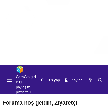
Giriş yap
Kayıt ol
GsmGezgini
Giriş yap
Kayıt ol
Bilgi
paylaşım
platformu
Foruma hoş geldin, Ziyaretçi