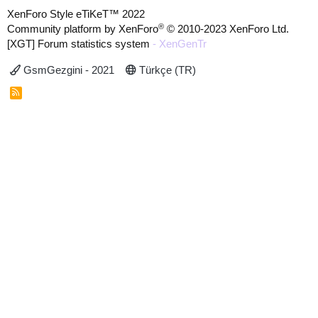
XenForo Style eTiKeT™ 2022
®
Community platform by XenForo
© 2010-2023 XenForo Ltd.
[XGT] Forum statistics system
- XenGenTr
GsmGezgini - 2021
Türkçe (TR)
R
S
S