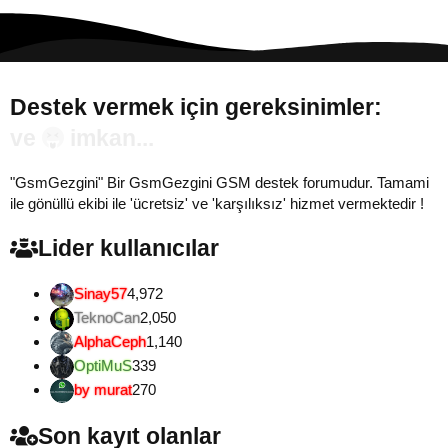
Destek vermek için gereksinimler:
Gönül...
"GsmGezgini" Bir GsmGezgini GSM destek forumudur. Tamami
ile gönüllü ekibi ile 'ücretsiz' ve 'karşılıksız' hizmet vermektedir !
Lider kullanıcılar
Sinay57
4,972
TeknoCan
2,050
AlphaCeph
1,140
OptiMuS
339
by murat
270
Son kayıt olanlar