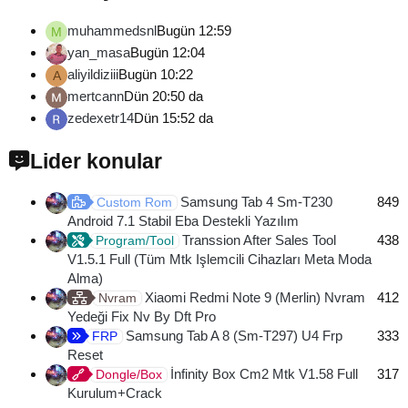
muhammedsnl
Bugün 12:59
M
yan_masa
Bugün 12:04
aliyildiziii
Bugün 10:22
A
mertcann
Dün 20:50 da
zedexetr14
Dün 15:52 da
Lider konular
Samsung Tab 4 Sm-T230
849
Custom Rom
Android 7.1 Stabil Eba Destekli Yazılım
Transsion After Sales Tool
438
Program/Tool
V1.5.1 Full (Tüm Mtk Işlemcili Cihazları Meta Moda
Alma)
Xiaomi Redmi Note 9 (Merlin) Nvram
412
Nvram
Yedeği Fix Nv By Dft Pro
Samsung Tab A 8 (Sm-T297) U4 Frp
333
FRP
Reset
İnfinity Box Cm2 Mtk V1.58 Full
317
Dongle/Box
Kurulum+Crack