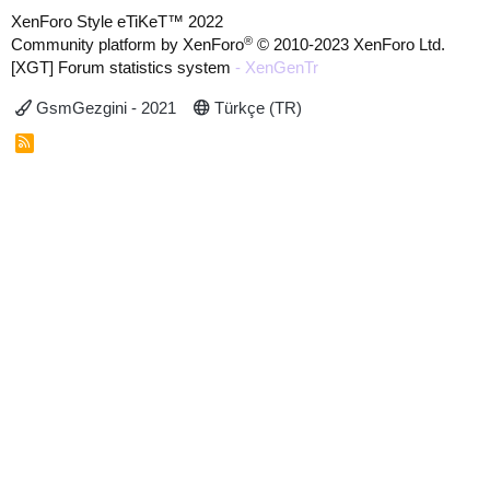
XenForo Style eTiKeT™ 2022
®
Community platform by XenForo
© 2010-2023 XenForo Ltd.
[XGT] Forum statistics system
- XenGenTr
GsmGezgini - 2021
Türkçe (TR)
R
S
S