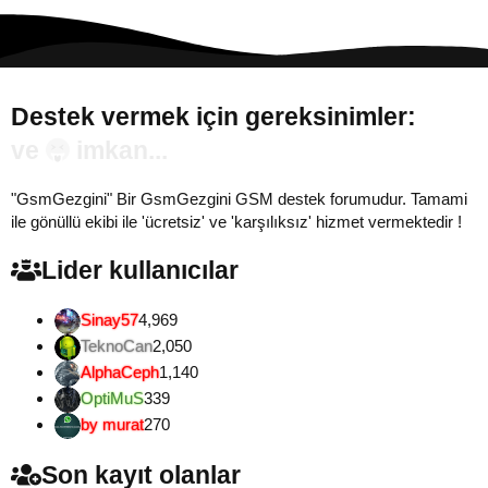
Destek vermek için gereksinimler:
Gönül...
"GsmGezgini" Bir GsmGezgini GSM destek forumudur. Tamami
ile gönüllü ekibi ile 'ücretsiz' ve 'karşılıksız' hizmet vermektedir !
Lider kullanıcılar
Sinay57
4,969
TeknoCan
2,050
AlphaCeph
1,140
OptiMuS
339
by murat
270
Son kayıt olanlar