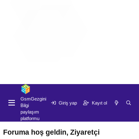
Giriş yap
Kayıt ol
GsmGezgini
Giriş yap
Kayıt ol
Bilgi
paylaşım
platformu
Foruma hoş geldin, Ziyaretçi