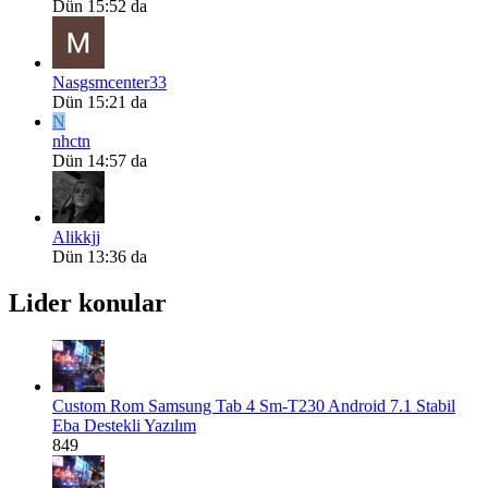
Dün 15:52 da
Nasgsmcenter33
Dün 15:21 da
N
nhctn
Dün 14:57 da
Alikkjj
Dün 13:36 da
Lider konular
Custom Rom
Samsung Tab 4 Sm-T230 Android 7.1 Stabil
Eba Destekli Yazılım
849