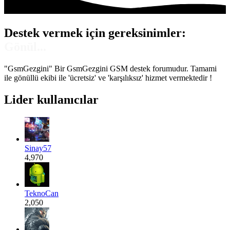
Destek vermek için gereksinimler:
Gönül...
"GsmGezgini" Bir GsmGezgini GSM destek forumudur. Tamami
ile gönüllü ekibi ile 'ücretsiz' ve 'karşılıksız' hizmet vermektedir !
Lider kullanıcılar
Sinay57
4,970
TeknoCan
2,050