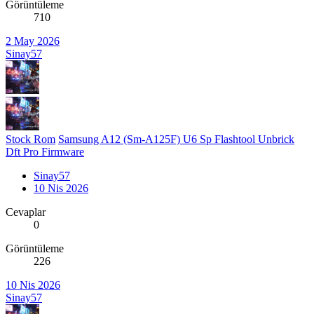
Görüntüleme
710
2 May 2026
Sinay57
Stock Rom
Samsung A12 (Sm-A125F) U6 Sp Flashtool Unbrick
Dft Pro Firmware
Sinay57
10 Nis 2026
Cevaplar
0
Görüntüleme
226
10 Nis 2026
Sinay57