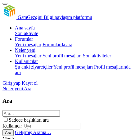
GsmGezgini
Bilgi paylaşım platformu
Ana sayfa
Son aktivite
Forumlar
Yeni mesajlar
Forumlarda ara
Neler yeni
Yeni mesajlar
Yeni profil mesajları
Son aktiviteler
Kullanıcılar
Şu anki ziyaretçiler
Yeni profil mesajları
Profil mesajlarında
ara
Giriş yap
Kayıt ol
Neler yeni
Ara
Ara
Sadece başlıkları ara
Kullanıcı:
Gelişmiş Arama…
Ara
Menü