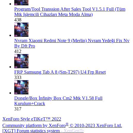
Program/Tool
Transsion After Sales Tool V1.5.1 Full (Tüm
Mtk Işlemcili Cihazları Meta Moda Alma)
438
Nvram
Xiaomi Redmi Note 9 (Merlin) Nvram Yedeği Fix Nv
By Dft Pro
412
FRP
Samsung Tab A 8 (Sm-T297) U4 Frp Reset
333
Dongle/Box
İnfinity Box Cm2 Mtk V1.58 Full
Kurulum+Crack
317
XenForo Style eTiKeT™ 2022
®
Community platform by XenForo
© 2010-2023 XenForo Ltd.
[XGT] Forum statistics system
- XenGenTr