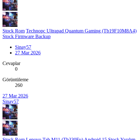
Stock Rom
Technopc Ultrapad Quantum Gaming (Tb19F10M8A4)
Stock Firmware Backup
Sinay57
27 Mar 2026
Cevaplar
0
Görüntüleme
260
27 Mar 2026
Sinay57
Stock Rom
Lenovo Tab M11 (Tb330Fu) Android 15 Stock Yazılım