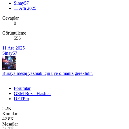
Sinay57
11 Ara 2025
Cevaplar
0
Görüntüleme
555
11 Ara 2025
Sinay57
Buraya mesaj yazmak için üye olmanız gereklidir.
Forumlar
GSM Box - Flashlar
DFTPro
5.2K
Konular
42.8K
Mesajlar