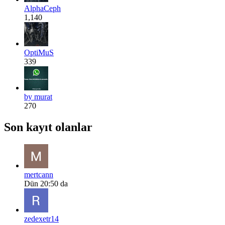
AlphaCeph
1,140
OptiMuS
339
by murat
270
Son kayıt olanlar
mertcann
Dün 20:50 da
zedexetr14