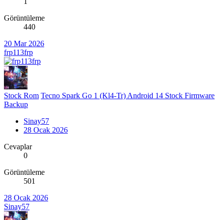
1
Görüntüleme
440
20 Mar 2026
frp113frp
Stock Rom
Tecno Spark Go 1 (Kl4-Tr) Android 14 Stock Firmware
Backup
Sinay57
28 Ocak 2026
Cevaplar
0
Görüntüleme
501
28 Ocak 2026
Sinay57