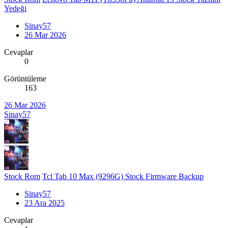
Yedeği
Sinay57
26 Mar 2026
Cevaplar
0
Görüntüleme
163
26 Mar 2026
Sinay57
Stock Rom
Tcl Tab 10 Max (9296G) Stock Firmware Backup
Sinay57
23 Ara 2025
Cevaplar