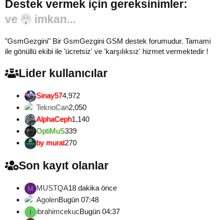
Destek vermek için gereksinimler:
Gönül...
"GsmGezgini" Bir GsmGezgini GSM destek forumudur. Tamami
ile gönüllü ekibi ile 'ücretsiz' ve 'karşılıksız' hizmet vermektedir !
Lider kullanıcılar
Sinay57
4,972
TeknoCan
2,050
AlphaCeph
1,140
OptiMuS
339
by murat
270
Son kayıt olanlar
MUSTQA
18 dakika önce
M
Agolen
Bugün 07:48
ibrahimcekuc
Bugün 04:37
I