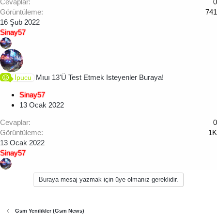
Cevaplar
0
Görüntüleme
741
16 Şub 2022
Sinay57
Mıuı 13'Ü Test Etmek Isteyenler Buraya!
İpucu
Sinay57
13 Ocak 2022
Cevaplar
0
Görüntüleme
1K
13 Ocak 2022
Sinay57
Buraya mesaj yazmak için üye olmanız gereklidir.
Gsm Yenilikler (Gsm News)