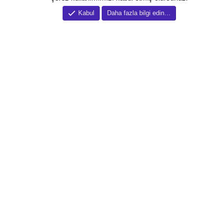
Kabul
Daha fazla bilgi edin…
Tema düzenleyici
Tema özelletirmeleri