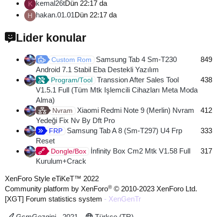
kemal26t
Dün 22:17 da
K
hakan.01.01
Dün 22:17 da
H
Lider konular
Samsung Tab 4 Sm-T230
849
Custom Rom
Android 7.1 Stabil Eba Destekli Yazılım
Transsion After Sales Tool
438
Program/Tool
V1.5.1 Full (Tüm Mtk Işlemcili Cihazları Meta Moda
Alma)
Xiaomi Redmi Note 9 (Merlin) Nvram
412
Nvram
Yedeği Fix Nv By Dft Pro
Samsung Tab A 8 (Sm-T297) U4 Frp
333
FRP
Reset
İnfinity Box Cm2 Mtk V1.58 Full
317
Dongle/Box
Kurulum+Crack
XenForo Style eTiKeT™ 2022
®
Community platform by XenForo
© 2010-2023 XenForo Ltd.
[XGT] Forum statistics system
- XenGenTr
GsmGezgini - 2021
Türkçe (TR)