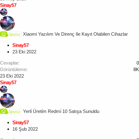
Sinay57
Xiaomi Yazılım Ve Direnç Ile Kayıt Olabilen Cihazlar
İpucu
Sinay57
23 Eki 2022
Cevaplar
0
Görüntüleme
8K
23 Eki 2022
Sinay57
Yerli̇ Üreti̇m Redmi̇ 10 Satışa Sunuldu
İpucu
Sinay57
16 Şub 2022