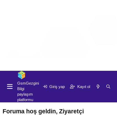
Giriş yap
Kayıt ol
GsmGezgini
Giriş yap
Kayıt ol
Bilgi
paylaşım
platformu
Foruma hoş geldin, Ziyaretçi