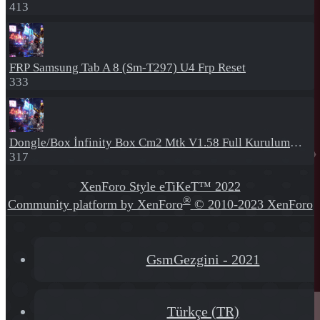
413
FRP
Samsung Tab A 8 (Sm-T297) U4 Frp Reset
333
Dongle/Box
İnfinity Box Cm2 Mtk V1.58 Full Kurulum+Crack
317
XenForo Style eTiKeT™ 2022
®
Community platform by XenForo
© 2010-2023 XenForo
Ltd.
[XGT] Forum statistics system
- XenGenTr
GsmGezgini - 2021
Türkçe (TR)