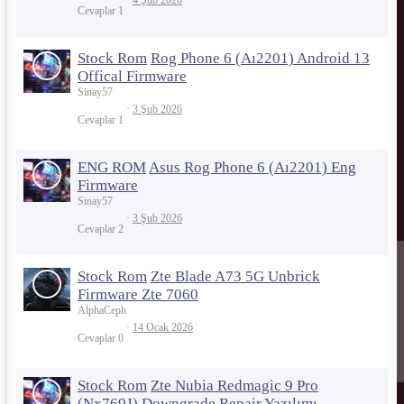
Cevaplar
1
Stock Rom
Rog Phone 6 (Aı2201) Android 13
Offical Firmware
Sinay57
3 Şub 2026
Cevaplar
1
ENG ROM
Asus Rog Phone 6 (Aı2201) Eng
Firmware
Sinay57
3 Şub 2026
Cevaplar
2
Stock Rom
Zte Blade A73 5G Unbrick
Firmware Zte 7060
AlphaCeph
14 Ocak 2026
Cevaplar
0
Stock Rom
Zte Nubia Redmagic 9 Pro
(Nx769J) Downgrade Repair Yazılımı