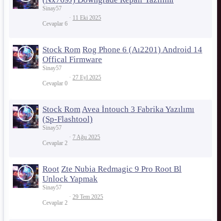
Sinay57
11 Eki 2025
Cevaplar
6
Stock Rom
Rog Phone 6 (Aı2201) Android 14
Offical Firmware
Sinay57
27 Eyl 2025
Cevaplar
0
Stock Rom
Avea İntouch 3 Fabrika Yazılımı
(Sp-Flashtool)
Sinay57
7 Ağu 2025
Cevaplar
2
Root
Zte Nubia Redmagic 9 Pro Root Bl
Unlock Yapmak
Sinay57
29 Tem 2025
Cevaplar
2