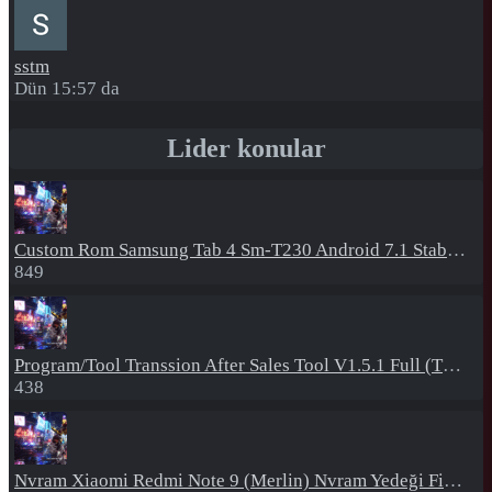
sstm
Dün 15:57 da
Lider konular
Custom Rom
Samsung Tab 4 Sm-T230 Android 7.1 Stabil Eba Destekli Yazılım
849
Program/Tool
Transsion After Sales Tool V1.5.1 Full (Tüm Mtk Işlemcili Cihazları Meta Moda Alma)
438
Nvram
Xiaomi Redmi Note 9 (Merlin) Nvram Yedeği Fix Nv By Dft Pro