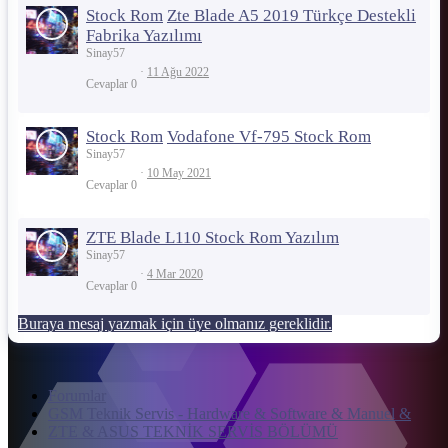
Stock Rom
Zte Blade A5 2019 Türkçe Destekli
Fabrika Yazılımı
Sinay57
11 Ağu 2022
Cevaplar
0
Stock Rom
Vodafone Vf-795 Stock Rom
Sinay57
10 May 2021
Cevaplar
0
ZTE Blade L110 Stock Rom Yazılım
Sinay57
4 Mar 2020
Cevaplar
0
Buraya mesaj yazmak için üye olmanız gereklidir.
Forumlar
GSM Teknik Servis - Hardware & Software & Manuel &
ZTE & ASUS TEKNİK SERVİS BÖLÜMÜ