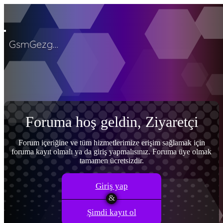
GsmGezgini
Menü
Giriş yap
Ana sayfa
Son aktivite
Kayıt ol
Forumlar
Yeni mesajlar
Forumlarda ara
Neler yeni
Yeni mesajlar
Yeni profil mesajları
Son aktiviteler
Foruma hoş geldin, Ziyaretçi
Kullanıcılar
Şu anki ziyaretçiler
Yeni profil mesajları
Profil mesajlarında
ara
Forum içeriğine ve tüm hizmetlerimize erişim sağlamak için
foruma kayıt olmalı ya da giriş yapmalısınız. Foruma üye olmak
Giriş yap
Kayıt ol
tamamen ücretsizdir.
Neler yeni
Ara
Ara
Giriş yap
Şimdi kayıt ol
Sadece başlıkları ara
Kullanıcı: