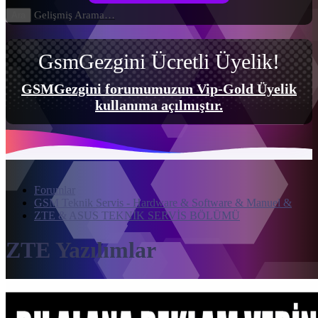
Gelişmiş Arama…
Ara
GsmGezgini Ücretli Üyelik!
GSMGezgini forumumuzun Vip-Gold Üyelik
kullanıma açılmıştır.
Forumlar
GSM Teknik Servis - Hardware & Software & Manuel &
ZTE & ASUS TEKNİK SERVİS BÖLÜMÜ
ZTE Yazılımlar