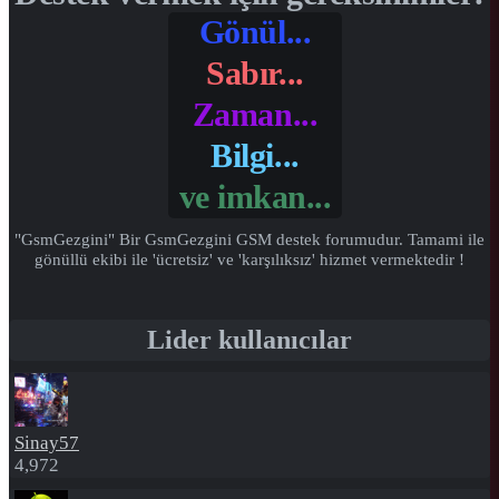
Gönül...
Sabır...
Zaman...
Bilgi...
ve
imkan...
"GsmGezgini" Bir GsmGezgini GSM destek forumudur. Tamami ile
gönüllü ekibi ile 'ücretsiz' ve 'karşılıksız' hizmet vermektedir !
Lider kullanıcılar
Sinay57
4,972