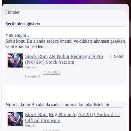
Filtreler
Seçilenleri göster:
Yükleniyor…
Sabit konu
Bu alanda sadece önemli ve dikkate alınması gereken
sabit konular listelenir
Stock Rom
Zte Nubia Redmagic 9 Pro
Sabit
(Nx769J) Stock Yazılım
Sinay57
19 Ara 2024
Cevaplar
0
Normal konu
Bu alanda sadece normal konular listelenir
Stock Rom
Rog Phone 6 (Aı2201) Android 12
Offical Firmware
Sinay57
4 Şub 2026