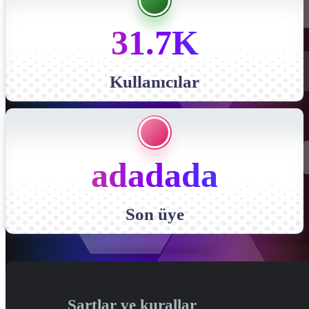
31.7K
Kullanıcılar
adadada
Son üye
Şartlar ve kurallar