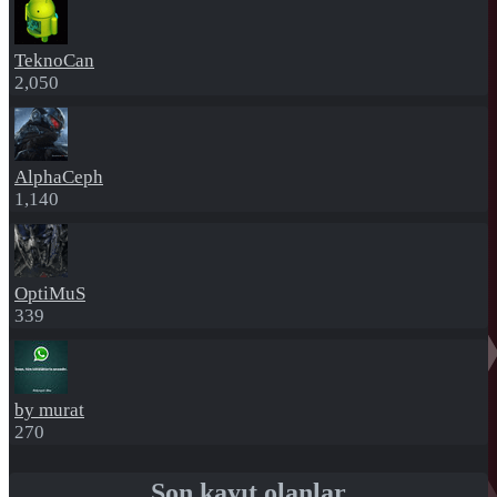
TeknoCan
2,050
AlphaCeph
1,140
OptiMuS
339
by murat
270
Son kayıt olanlar