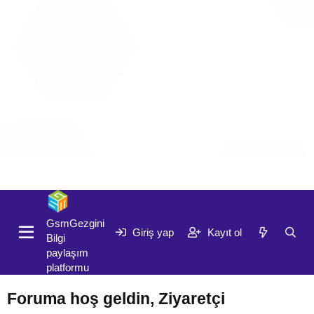
Giriş yap
Kayıt ol
GsmGezgini
Giriş yap
Kayıt ol
Bilgi
paylaşım
platformu
Foruma hoş geldin, Ziyaretçi