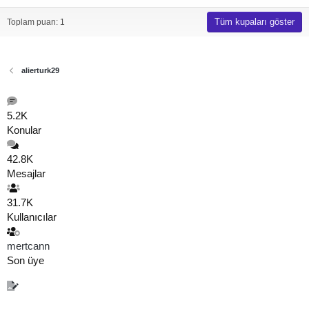
Tüm kupaları göster
Toplam puan: 1
alierturk29
5.2K
Konular
42.8K
Mesajlar
31.7K
Kullanıcılar
mertcann
Son üye