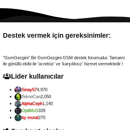
Destek vermek için gereksinimler:
Gönül...
"GsmGezgini" Bir GsmGezgini GSM destek forumudur. Tamami
ile gönüllü ekibi ile 'ücretsiz' ve 'karşılıksız' hizmet vermektedir !
Lider kullanıcılar
Sinay57
4,970
TeknoCan
2,050
AlphaCeph
1,140
OptiMuS
339
by murat
270