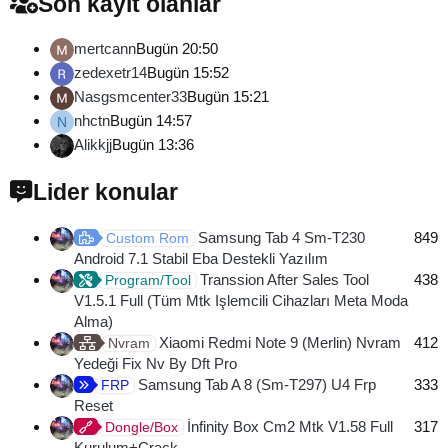
Son kayıt olanlar
mertcann
Bugün 20:50
zedexetr14
Bugün 15:52
Nasgsmcenter33
Bugün 15:21
nhctn
Bugün 14:57
N
Alikkjj
Bugün 13:36
Lider konular
Samsung Tab 4 Sm-T230
849
Custom Rom
Android 7.1 Stabil Eba Destekli Yazılım
Transsion After Sales Tool
438
Program/Tool
V1.5.1 Full (Tüm Mtk Işlemcili Cihazları Meta Moda
Alma)
Xiaomi Redmi Note 9 (Merlin) Nvram
412
Nvram
Yedeği Fix Nv By Dft Pro
Samsung Tab A 8 (Sm-T297) U4 Frp
333
FRP
Reset
İnfinity Box Cm2 Mtk V1.58 Full
317
Dongle/Box
Kurulum+Crack