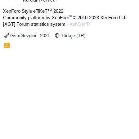
XenForo Style eTiKeT™ 2022
®
Community platform by XenForo
© 2010-2023 XenForo Ltd.
[XGT] Forum statistics system
- XenGenTr
GsmGezgini - 2021
Türkçe (TR)
R
S
S