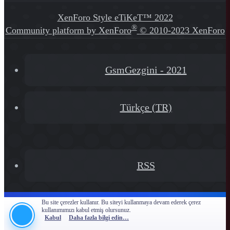
XenForo Style eTiKeT™ 2022
®
Community platform by XenForo
© 2010-2023 XenForo
Ltd.
[XGT] Forum statistics system
- XenGenTr
GsmGezgini - 2021
Türkçe (TR)
RSS
Bu site çerezler kullanır. Bu siteyi kullanmaya devam ederek çerez
kullanımımızı kabul etmiş olursunuz.
Kabul
Daha fazla bilgi edin…