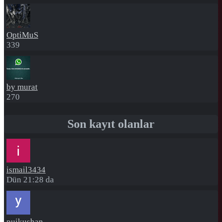
OptiMuS
339
by murat
270
Son kayıt olanlar
ismail3434
Dün 21:28 da
puikushan