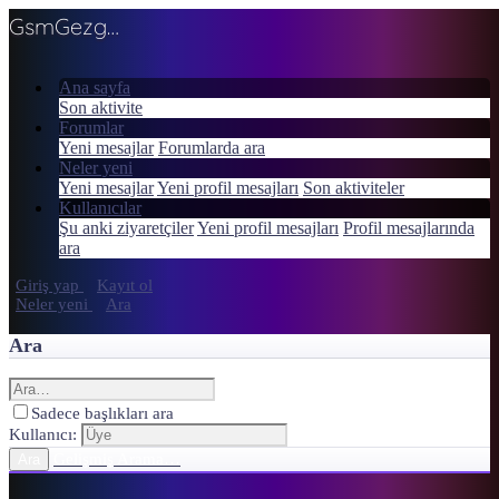
GsmGezgini
Ana sayfa
Son aktivite
Forumlar
Yeni mesajlar
Forumlarda ara
Neler yeni
Yeni mesajlar
Yeni profil mesajları
Son aktiviteler
Kullanıcılar
Şu anki ziyaretçiler
Yeni profil mesajları
Profil mesajlarında
ara
Giriş yap
Kayıt ol
Neler yeni
Ara
Ara
Sadece başlıkları ara
Kullanıcı:
Gelişmiş Arama…
Ara