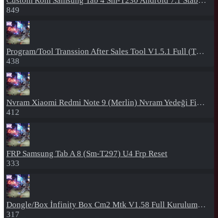
Custom Rom
Samsung Tab 4 Sm-T230 Android 7.1 Stabil Eba Destekli Yazılım
849
Program/Tool
Transsion After Sales Tool V1.5.1 Full (Tüm Mtk Işlemcili Cihazları Meta Moda Alma)
438
Nvram
Xiaomi Redmi Note 9 (Merlin) Nvram Yedeği Fix Nv By Dft Pro
412
FRP
Samsung Tab A 8 (Sm-T297) U4 Frp Reset
333
Dongle/Box
İnfinity Box Cm2 Mtk V1.58 Full Kurulum+Crack
317