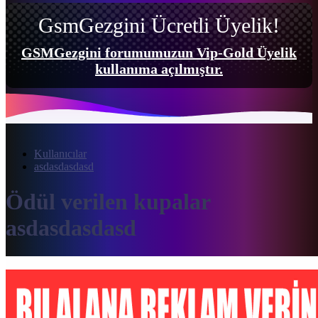
GsmGezgini Ücretli Üyelik!
GSMGezgini forumumuzun Vip-Gold Üyelik
kullanıma açılmıştır.
Kullanıcılar
asdasdasdasd
Ödül verilen kupalar
asdasdasdasd