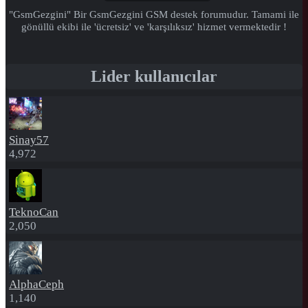
"GsmGezgini" Bir GsmGezgini GSM destek forumudur. Tamami ile
gönüllü ekibi ile 'ücretsiz' ve 'karşılıksız' hizmet vermektedir !
Lider kullanıcılar
Sinay57
4,972
TeknoCan
2,050
AlphaCeph
1,140