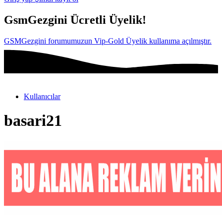
GsmGezgini Ücretli Üyelik!
GSMGezgini forumumuzun Vip-Gold Üyelik kullanıma açılmıştır.
Kullanıcılar
basari21