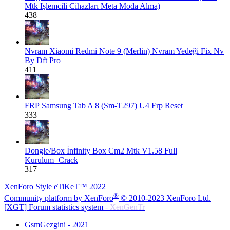
Mtk Işlemcili Cihazları Meta Moda Alma)
438
Nvram
Xiaomi Redmi Note 9 (Merlin) Nvram Yedeği Fix Nv
By Dft Pro
411
FRP
Samsung Tab A 8 (Sm-T297) U4 Frp Reset
333
Dongle/Box
İnfinity Box Cm2 Mtk V1.58 Full
Kurulum+Crack
317
XenForo Style eTiKeT™ 2022
®
Community platform by XenForo
© 2010-2023 XenForo Ltd.
[XGT] Forum statistics system
- XenGenTr
GsmGezgini - 2021