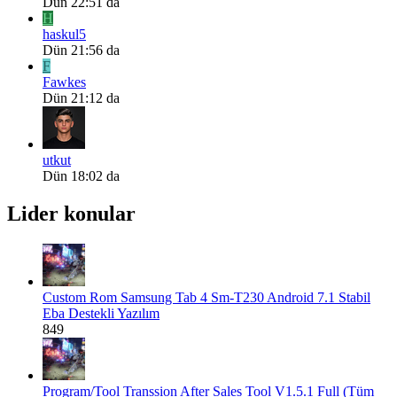
Dün 22:51 da
H
haskul5
Dün 21:56 da
F
Fawkes
Dün 21:12 da
utkut
Dün 18:02 da
Lider konular
Custom Rom
Samsung Tab 4 Sm-T230 Android 7.1 Stabil
Eba Destekli Yazılım
849
Program/Tool
Transsion After Sales Tool V1.5.1 Full (Tüm