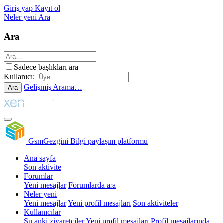
Giriş yap
Kayıt ol
Neler yeni
Ara
Ara
Sadece başlıkları ara
Kullanıcı:
Gelişmiş Arama…
Ara
GsmGezgini
Bilgi paylaşım platformu
Ana sayfa
Son aktivite
Forumlar
Yeni mesajlar
Forumlarda ara
Neler yeni
Yeni mesajlar
Yeni profil mesajları
Son aktiviteler
Kullanıcılar
Şu anki ziyaretçiler
Yeni profil mesajları
Profil mesajlarında