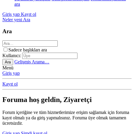
ara
Giriş yap
Kayıt ol
Neler yeni
Ara
Ara
Sadece başlıkları ara
Kullanıcı:
Gelişmiş Arama…
Ara
Menü
Giriş yap
Kayıt ol
Foruma hoş geldin, Ziyaretçi
Forum içeriğine ve tüm hizmetlerimize erişim sağlamak için foruma
kayıt olmalı ya da giriş yapmalısınız. Foruma üye olmak tamamen
ücretsizdir.
Giriş yap
Şimdi kayıt ol