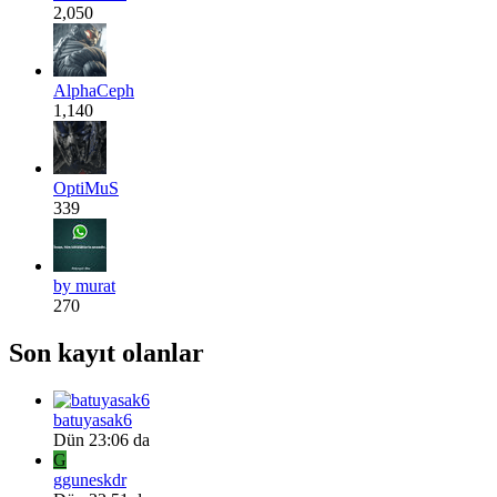
2,050
AlphaCeph
1,140
OptiMuS
339
by murat
270
Son kayıt olanlar
batuyasak6
Dün 23:06 da
G
gguneskdr