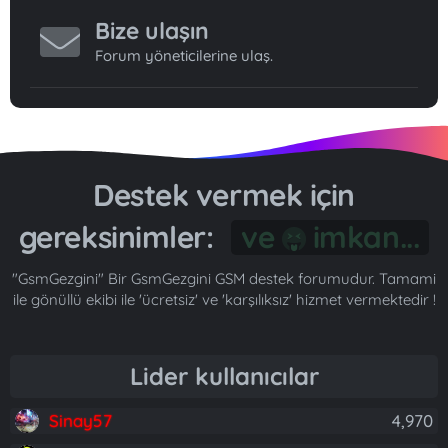
Bize ulaşın
Forum yöneticilerine ulaş.
Destek vermek için
gereksinimler:
Gönül...
"GsmGezgini" Bir GsmGezgini GSM destek forumudur. Tamami
ile gönüllü ekibi ile 'ücretsiz' ve 'karşılıksız' hizmet vermektedir !
Lider kullanıcılar
Sinay57
4,970