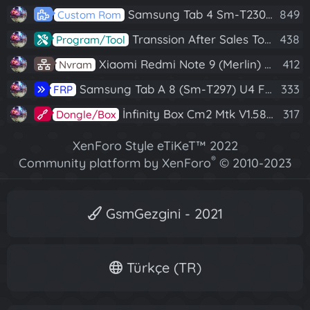
Samsung Tab 4 Sm-T230 Android 7.1 Stabil Eba Destekli Yazılım
849
Custom Rom
Transsion After Sales Tool V1.5.1 Full (Tüm Mtk Işlemcili Cihazları Meta Moda Alma)
438
Program/Tool
Xiaomi Redmi Note 9 (Merlin) Nvram Yedeği Fix Nv By Dft Pro
412
Nvram
Samsung Tab A 8 (Sm-T297) U4 Frp Reset
333
FRP
İnfinity Box Cm2 Mtk V1.58 Full Kurulum+Crack
317
Dongle/Box
XenForo Style eTiKeT™ 2022
®
Community platform by XenForo
© 2010-2023
XenForo Ltd.
[XGT] Forum statistics system
- XenGenTr
GsmGezgini - 2021
Türkçe (TR)