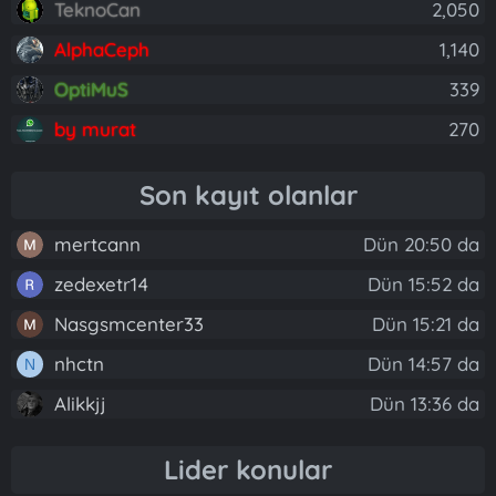
TeknoCan
2,050
AlphaCeph
1,140
OptiMuS
339
by murat
270
Son kayıt olanlar
mertcann
Dün 20:50 da
zedexetr14
Dün 15:52 da
Nasgsmcenter33
Dün 15:21 da
nhctn
Dün 14:57 da
N
Alikkjj
Dün 13:36 da
Lider konular