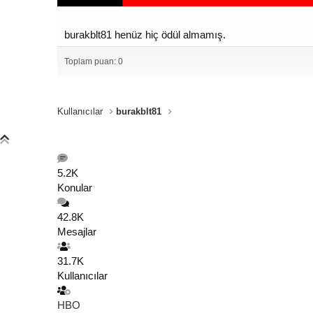
burakblt81 henüz hiç ödül almamış.
Toplam puan: 0
Kullanıcılar
burakblt81
5.2K
Konular
42.8K
Mesajlar
31.7K
Kullanıcılar
HBO