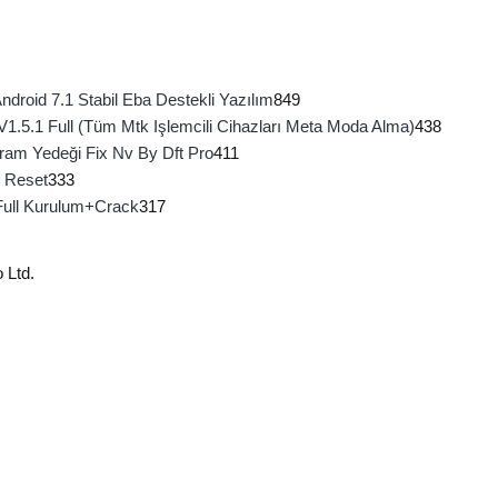
roid 7.1 Stabil Eba Destekli Yazılım
849
 V1.5.1 Full (Tüm Mtk Işlemcili Cihazları Meta Moda Alma)
438
ram Yedeği Fix Nv By Dft Pro
411
 Reset
333
Full Kurulum+Crack
317
 Ltd.