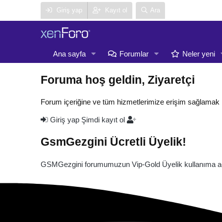
Giriş yap
Kayıt ol
Ara
Ana sayfa
Forumlar
Neler yeni
Foruma hoş geldin, Ziyaretçi
Forum içeriğine ve tüm hizmetlerimize erişim sağlamak 
Giriş yap
Şimdi kayıt ol
GsmGezgini Ücretli Üyelik!
GSMGezgini forumumuzun Vip-Gold Üyelik kullanıma açı