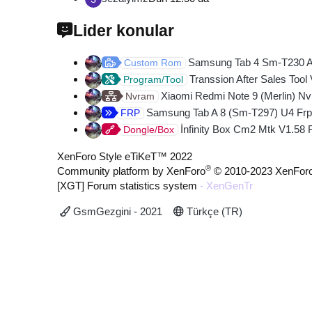
Lider konular
Samsung Tab 4 Sm-T230 And
Custom Rom
Transsion After Sales Tool
Program/Tool
Xiaomi Redmi Note 9 (Merlin) Nv
Nvram
Samsung Tab A 8 (Sm-T297) U4 Frp
FRP
İnfinity Box Cm2 Mtk V1.58 
Dongle/Box
XenForo Style eTiKeT™ 2022
®
Community platform by XenForo
© 2010-2023 XenForo
[XGT] Forum statistics system
- XenGenTr
GsmGezgini - 2021
Türkçe (TR)