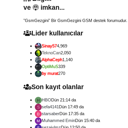
ve
imkan...
"GsmGezgini" Bir GsmGezgini GSM destek forumudur. Tamam
Lider kullanıcılar
Sinay57
4,969
TeknoCan
2,050
AlphaCeph
1,140
OptiMuS
339
by murat
270
Son kayıt olanlar
HBO
Dün 21:14 da
H
sefa4141
Dün 17:49 da
S
starsaber
Dün 17:35 da
Muhammed Emin
Dün 15:40 da
sezaiylmz
Dün 12:50 da