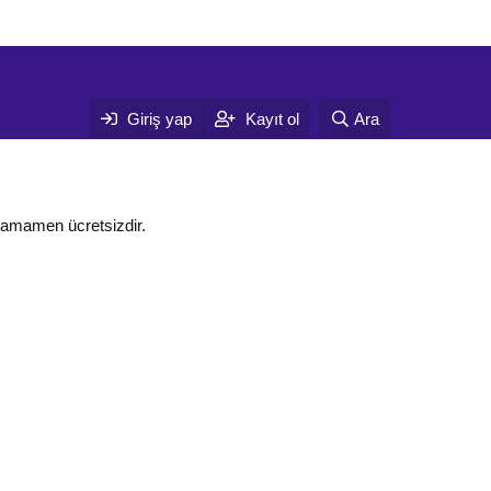
Giriş yap
Kayıt ol
Ara
tamamen ücretsizdir.