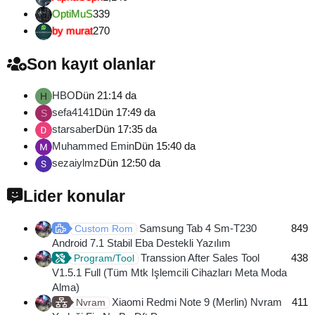
OptiMuS
339
by murat
270
Son kayıt olanlar
HBO
Dün 21:14 da
H
sefa4141
Dün 17:49 da
S
starsaber
Dün 17:35 da
Muhammed Emin
Dün 15:40 da
sezaiylmz
Dün 12:50 da
Lider konular
Samsung Tab 4 Sm-T230
849
Custom Rom
Android 7.1 Stabil Eba Destekli Yazılım
Transsion After Sales Tool
438
Program/Tool
V1.5.1 Full (Tüm Mtk Işlemcili Cihazları Meta Moda
Alma)
Xiaomi Redmi Note 9 (Merlin) Nvram
411
Nvram