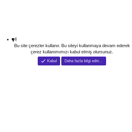
Bu site çerezler kullanır. Bu siteyi kullanmaya devam ederek
çerez kullanımımızı kabul etmiş olursunuz.
Kabul
Daha fazla bilgi edin…
Tema düzenleyici
Tema özelletirmeleri
Karanlık mod