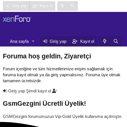
Giriş yap
Kayıt ol
Neler yeni
Ana sayfa
Forumlar
Giriş yap
Kayıt ol
Ku
Foruma hoş geldin, Ziyaretçi
Forum içeriğine ve tüm hizmetlerimize erişim sağlamak için
foruma kayıt olmalı ya da giriş yapmalısınız. Foruma üye olmak
tamamen ücretsizdir.
Giriş yap
Şimdi kayıt ol
GsmGezgini Ücretli Üyelik!
GSMGezgini forumumuzun Vip-Gold Üyelik kullanıma açılmıştır.