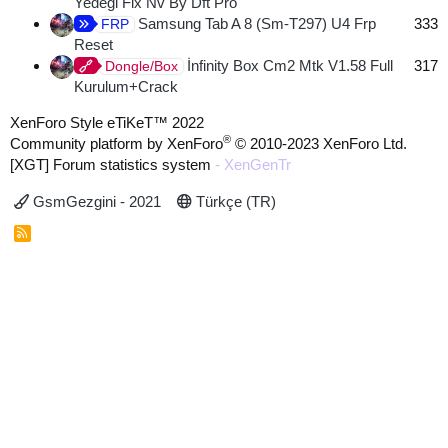
Yedeği Fix Nv By Dft Pro
Samsung Tab A 8 (Sm-T297) U4 Frp
333
FRP
Reset
İnfinity Box Cm2 Mtk V1.58 Full
317
Dongle/Box
Kurulum+Crack
XenForo Style eTiKeT™ 2022
®
Community platform by XenForo
© 2010-2023 XenForo Ltd.
[XGT] Forum statistics system
- XenGenTr
GsmGezgini - 2021
Türkçe (TR)
R
S
S