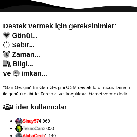
Destek vermek için gereksinimler:
Gönül...
Sabır...
Zaman...
Bilgi...
ve
imkan...
"GsmGezgini" Bir GsmGezgini GSM destek forumudur. Tamami
ile gönüllü ekibi ile 'ücretsiz' ve 'karşılıksız' hizmet vermektedir !
Lider kullanıcılar
Sinay57
4,969
TeknoCan
2,050
AlphaCeph
1,140