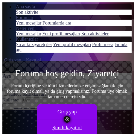
Ana sayfa
Son aktivite
Forumlar
Yeni mesajlar
Forumlarda ara
Neler yeni
Menü
Yeni mesajlar
Yeni profil mesajları
Son aktiviteler
Giriş yap
Kullanıcılar
Şu anki ziyaretçiler
Yeni profil mesajları
Profil mesajlarında
Kayıt ol
ara
Giriş yap
Kayıt ol
Neler yeni
Ara
Foruma hoş geldin, Ziyaretçi
Ara
Forum içeriğine ve tüm hizmetlerimize erişim sağlamak için
foruma kayıt olmalı ya da giriş yapmalısınız. Foruma üye olmak
Sadece başlıkları ara
tamamen ücretsizdir.
Kullanıcı:
Gelişmiş Arama…
Ara
Giriş yap
Şimdi kayıt ol