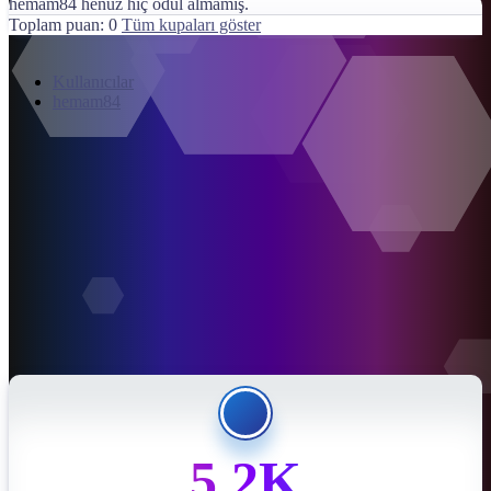
hemam84 henüz hiç ödül almamış.
Toplam puan: 0
Tüm kupaları göster
Kullanıcılar
hemam84
5.2K