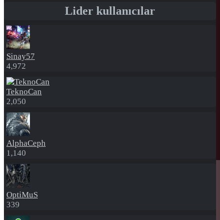
Lider kullanıcılar
Sinay57
4,972
TeknoCan
2,050
AlphaCeph
1,140
OptiMuS
339