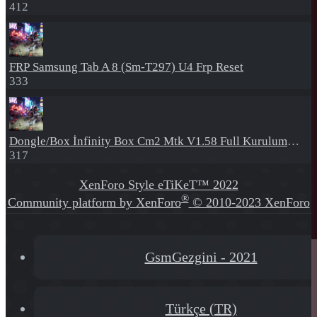
412
FRP
Samsung Tab A 8 (Sm-T297) U4 Frp Reset
333
Dongle/Box
İnfinity Box Cm2 Mtk V1.58 Full Kurulum+Crack
317
XenForo Style eTiKeT™ 2022
®
Community platform by XenForo
© 2010-2023 XenForo
Ltd.
[XGT] Forum statistics system
- XenGenTr
GsmGezgini - 2021
Türkçe (TR)