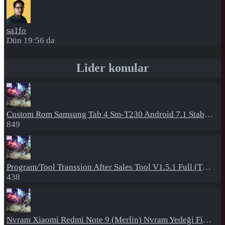
sa1fo
Dün 19:56 da
Lider konular
Custom Rom
Samsung Tab 4 Sm-T230 Android 7.1 Stabil Eba Destekli Yazılım
849
Program/Tool
Transsion After Sales Tool V1.5.1 Full (Tüm Mtk Işlemcili Cihazları Meta Moda Alma)
438
Nvram
Xiaomi Redmi Note 9 (Merlin) Nvram Yedeği Fix Nv By Dft Pro