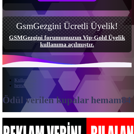
GsmGezgini Ücretli Üyelik!
GSMGezgini forumumuzun Vip-Gold Üyelik
kullanıma açılmıştır.
Kullanıcılar
hemam84
Ödül verilen kupalar hemam84