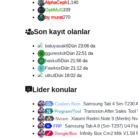
AlphaCeph
1,140
OptiMuS
339
by murat
270
Son kayıt olanlar
batuyasak6
Dün 23:06 da
gguneskdr
Dün 22:51 da
G
haskul5
Dün 21:56 da
H
Fawkes
Dün 21:12 da
F
utkut
Dün 18:02 da
Lider konular
Samsung Tab 4 Sm-T230 And
Custom Rom
Transsion After Sales Tool
Program/Tool
Xiaomi Redmi Note 9 (Merlin) Nv
Nvram
Samsung Tab A 8 (Sm-T297) U4 Frp
FRP
İnfinity Box Cm2 Mtk V1.58 
Dongle/Box