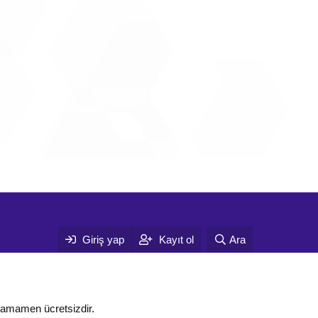
Giriş yap
Kayıt ol
Ara
tamamen ücretsizdir.