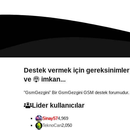
Destek vermek için gereksinimler
Gönül...
"GsmGezgini" Bir GsmGezgini GSM destek forumudur. Tamam
Lider kullanıcılar
Sinay57
4,969
TeknoCan
2,050