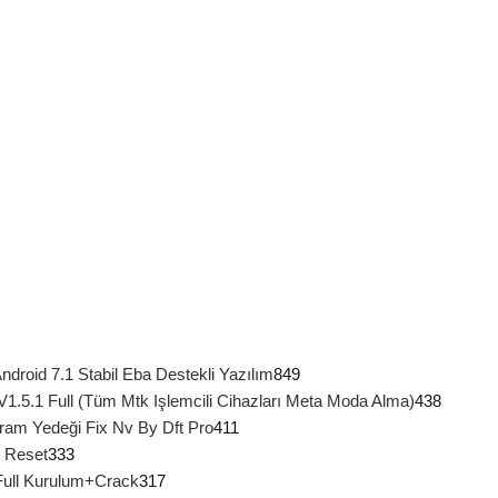
roid 7.1 Stabil Eba Destekli Yazılım
849
 V1.5.1 Full (Tüm Mtk Işlemcili Cihazları Meta Moda Alma)
438
ram Yedeği Fix Nv By Dft Pro
411
 Reset
333
Full Kurulum+Crack
317