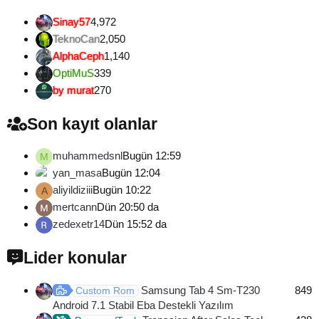
Sinay57
4,972
TeknoCan
2,050
AlphaCeph
1,140
OptiMuS
339
by murat
270
Son kayıt olanlar
muhammedsnl
Bugün 12:59
M
yan_masa
Bugün 12:04
aliyildiziii
Bugün 10:22
A
mertcann
Dün 20:50 da
zedexetr14
Dün 15:52 da
Lider konular
Samsung Tab 4 Sm-T230
849
Custom Rom
Android 7.1 Stabil Eba Destekli Yazılım