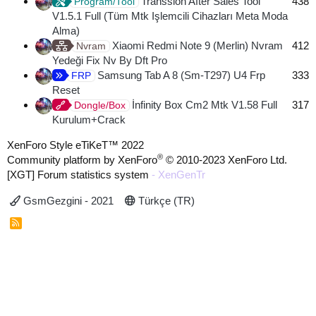
Transsion After Sales Tool
438
Program/Tool
V1.5.1 Full (Tüm Mtk Işlemcili Cihazları Meta Moda
Alma)
Xiaomi Redmi Note 9 (Merlin) Nvram
412
Nvram
Yedeği Fix Nv By Dft Pro
Samsung Tab A 8 (Sm-T297) U4 Frp
333
FRP
Reset
İnfinity Box Cm2 Mtk V1.58 Full
317
Dongle/Box
Kurulum+Crack
XenForo Style eTiKeT™ 2022
®
Community platform by XenForo
© 2010-2023 XenForo Ltd.
[XGT] Forum statistics system
- XenGenTr
GsmGezgini - 2021
Türkçe (TR)
R
S
S