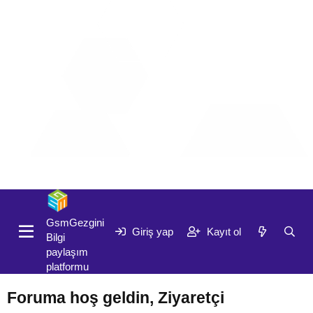
Giriş yap
Kayıt ol
GsmGezgini
Giriş yap
Kayıt ol
Bilgi
paylaşım
platformu
Foruma hoş geldin, Ziyaretçi