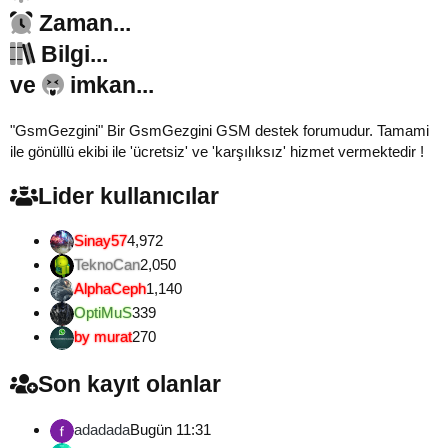
Zaman...
Bilgi...
ve
imkan...
"GsmGezgini" Bir GsmGezgini GSM destek forumudur. Tamami
ile gönüllü ekibi ile 'ücretsiz' ve 'karşılıksız' hizmet vermektedir !
Lider kullanıcılar
Sinay57
4,972
TeknoCan
2,050
AlphaCeph
1,140
OptiMuS
339
by murat
270
Son kayıt olanlar
adadada
Bugün 11:31