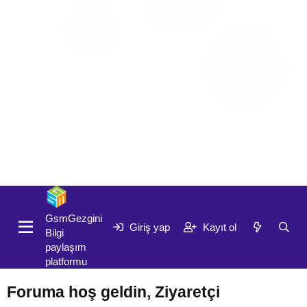
Giriş yap
Kayıt ol
GsmGezgini
Giriş yap
Kayıt ol
Bilgi
paylaşım
platformu
Foruma hoş geldin, Ziyaretçi