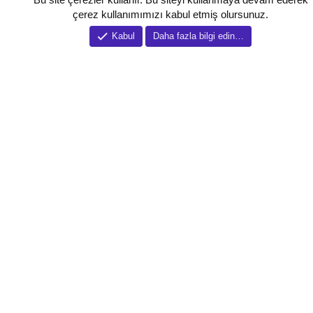
çerez kullanımımızı kabul etmiş olursunuz.
Kabul
Daha fazla bilgi edin…
Tema düzenleyici
Tema özelletirmeleri