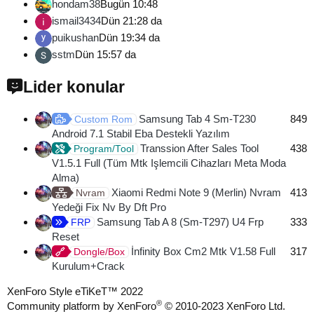
hondam38
Bugün 10:48
ismail3434
Dün 21:28 da
puikushan
Dün 19:34 da
sstm
Dün 15:57 da
Lider konular
Samsung Tab 4 Sm-T230
849
Custom Rom
Android 7.1 Stabil Eba Destekli Yazılım
Transsion After Sales Tool
438
Program/Tool
V1.5.1 Full (Tüm Mtk Işlemcili Cihazları Meta Moda
Alma)
Xiaomi Redmi Note 9 (Merlin) Nvram
413
Nvram
Yedeği Fix Nv By Dft Pro
Samsung Tab A 8 (Sm-T297) U4 Frp
333
FRP
Reset
İnfinity Box Cm2 Mtk V1.58 Full
317
Dongle/Box
Kurulum+Crack
XenForo Style eTiKeT™ 2022
®
Community platform by XenForo
© 2010-2023 XenForo Ltd.