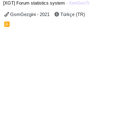
[XGT] Forum statistics system
- XenGenTr
GsmGezgini - 2021
Türkçe (TR)
R
S
S