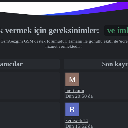
ek vermek için gereksinimler:
Gönü
GsmGezgini GSM destek forumudur. Tamami ile gönüllü ekibi ile 'ücretsiz
hizmet vermektedir !
anıcılar
Son kayı
mertcann
Dün 20:50 da
zedexetr14
Dün 15:52 da