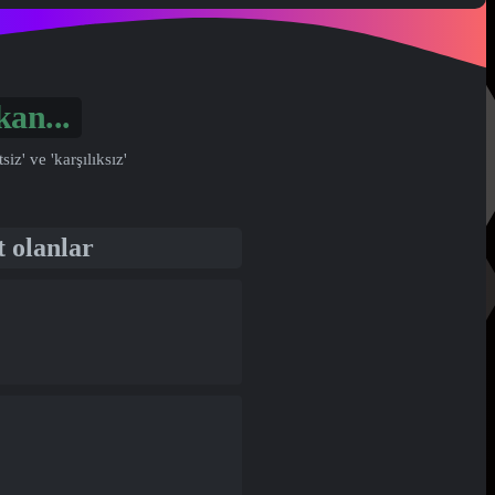
l...
' ve 'karşılıksız'
t olanlar