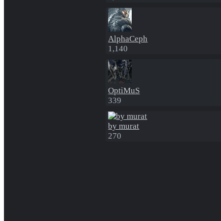
AlphaCeph
1,140
OptiMuS
339
by murat
270