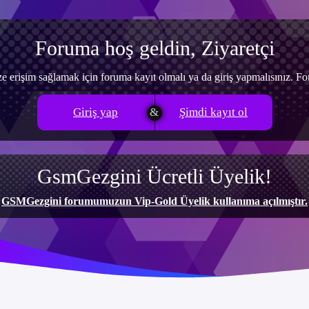
Foruma hoş geldin, Ziyaretçi
e erişim sağlamak için foruma kayıt olmalı ya da giriş yapmalısınız. 
Giriş yap
Şimdi kayıt ol
GsmGezgini Ücretli Üyelik!
GSMGezgini forumumuzun Vip-Gold Üyelik kullanıma açılmıştır.