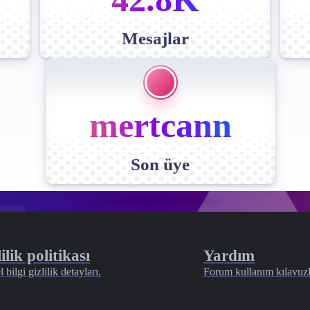
Mesajlar
mertcann
Son üye
ilik politikası
Yardım
l bilgi gizlilik detayları.
Forum kullanım kılavuzl