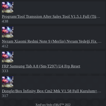
Program/Tool
Transsion After Sales Tool V1.5.1 Full (Tüm Mtk Işlemcili Cihazları Meta Moda Alma)
438
Nvram
Xiaomi Redmi Note 9 (Merlin) Nvram Yedeği Fix Nv By Dft Pro
412
FRP
Samsung Tab A 8 (Sm-T297) U4 Frp Reset
333
Dongle/Box
İnfinity Box Cm2 Mtk V1.58 Full Kurulum+Crack
317
XenForo Style eTiKeT™ 2022