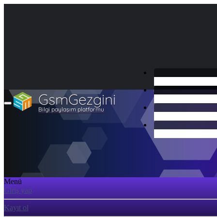
GsmGezgini
Bilgi paylaşım platformu
Menü
Giriş yap
Kayıt ol