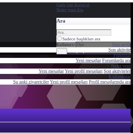
Giriş yap
Kayıt ol
Neler yeni
Ara
Ara
Sadece başlıkları ara
Ana sayfa
Kullanıcı:
Son aktivite
Gelişmiş Arama…
Ara
Forumlar
Yeni mesajlar
Forumlarda ara
Neler yeni
Yeni mesajlar
Yeni profil mesajları
Son aktiviteler
Kullanıcılar
Şu anki ziyaretçiler
Yeni profil mesajları
Profil mesajlarında ara