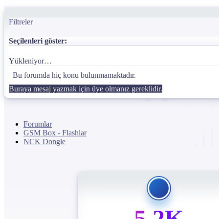
Filtreler
Seçilenleri göster:
Yükleniyor…
Bu forumda hiç konu bulunmamaktadır.
Buraya mesaj yazmak için üye olmanız gereklidir.
Forumlar
GSM Box - Flashlar
NCK Dongle
5.2K