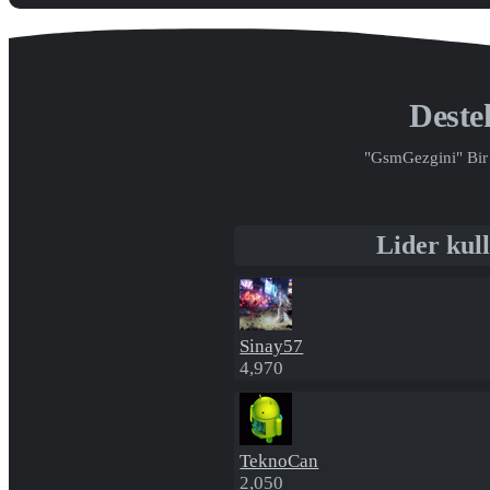
Dest
"GsmGezgini" Bir 
Lider kull
Sinay57
4,970
TeknoCan
2,050