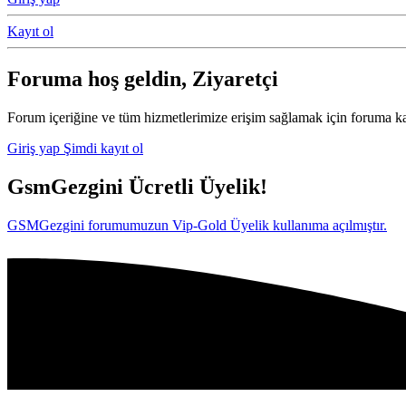
Kayıt ol
Foruma hoş geldin, Ziyaretçi
Forum içeriğine ve tüm hizmetlerimize erişim sağlamak için foruma ka
Giriş yap
Şimdi kayıt ol
GsmGezgini Ücretli Üyelik!
GSMGezgini forumumuzun Vip-Gold Üyelik kullanıma açılmıştır.