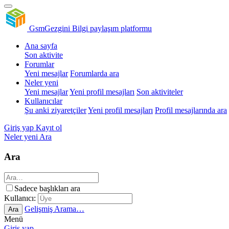
GsmGezgini
Bilgi paylaşım platformu
Ana sayfa
Son aktivite
Forumlar
Yeni mesajlar
Forumlarda ara
Neler yeni
Yeni mesajlar
Yeni profil mesajları
Son aktiviteler
Kullanıcılar
Şu anki ziyaretçiler
Yeni profil mesajları
Profil mesajlarında ara
Giriş yap
Kayıt ol
Neler yeni
Ara
Ara
Sadece başlıkları ara
Kullanıcı:
Gelişmiş Arama…
Ara
Menü
Giriş yap