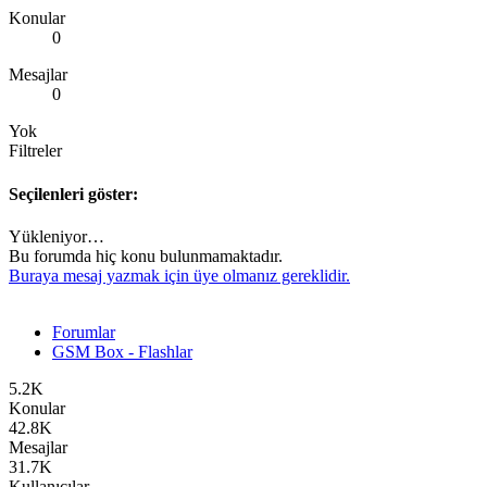
Konular
0
Mesajlar
0
Yok
Filtreler
Seçilenleri göster:
Yükleniyor…
Bu forumda hiç konu bulunmamaktadır.
Buraya mesaj yazmak için üye olmanız gereklidir.
Forumlar
GSM Box - Flashlar
5.2K
Konular
42.8K
Mesajlar
31.7K
Kullanıcılar