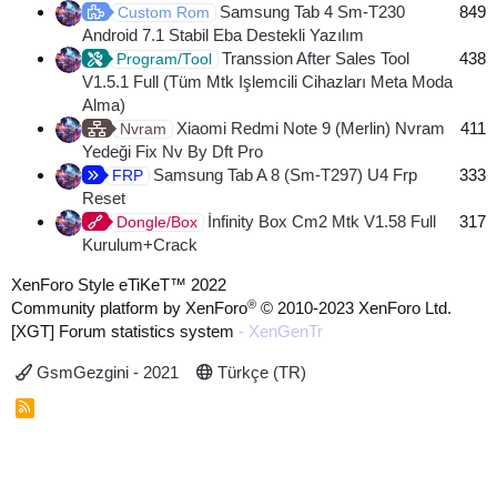
Samsung Tab 4 Sm-T230
849
Custom Rom
Android 7.1 Stabil Eba Destekli Yazılım
Transsion After Sales Tool
438
Program/Tool
V1.5.1 Full (Tüm Mtk Işlemcili Cihazları Meta Moda
Alma)
Xiaomi Redmi Note 9 (Merlin) Nvram
411
Nvram
Yedeği Fix Nv By Dft Pro
Samsung Tab A 8 (Sm-T297) U4 Frp
333
FRP
Reset
İnfinity Box Cm2 Mtk V1.58 Full
317
Dongle/Box
Kurulum+Crack
XenForo Style eTiKeT™ 2022
®
Community platform by XenForo
© 2010-2023 XenForo Ltd.
[XGT] Forum statistics system
- XenGenTr
GsmGezgini - 2021
Türkçe (TR)
R
S
S