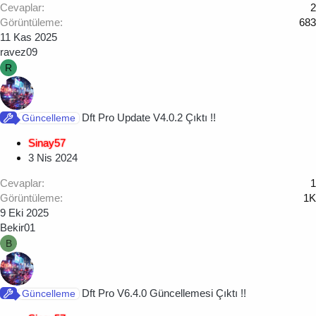
Cevaplar
2
Görüntüleme
683
11 Kas 2025
ravez09
R
Dft Pro Update V4.0.2 Çıktı !!
Güncelleme
Sinay57
3 Nis 2024
Cevaplar
1
Görüntüleme
1K
9 Eki 2025
Bekir01
B
Dft Pro V6.4.0 Güncellemesi Çıktı !!
Güncelleme