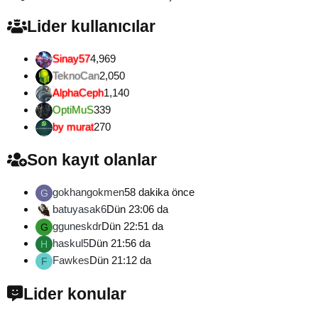
Lider kullanıcılar
Sinay57
4,969
TeknoCan
2,050
AlphaCeph
1,140
OptiMuS
339
by murat
270
Son kayıt olanlar
gokhangokmen
58 dakika önce
G
batuyasak6
Dün 23:06 da
gguneskdr
Dün 22:51 da
G
haskul5
Dün 21:56 da
H
Fawkes
Dün 21:12 da
F
Lider konular