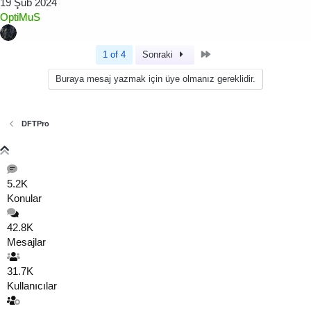
19 Şub 2024
OptiMuS
Son
1 of 4
Sonraki
Buraya mesaj yazmak için üye olmanız gereklidir.
DFTPro
5.2K
Konular
42.8K
Mesajlar
31.7K
Kullanıcılar