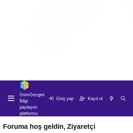
Giriş yap
Kayıt ol
GsmGezgini
Giriş yap
Kayıt ol
Bilgi
paylaşım
platformu
Foruma hoş geldin, Ziyaretçi